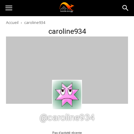
Australia-
Accueil
caroline934
caroline934
australie.com
@caroline934
Pas d’activité récente