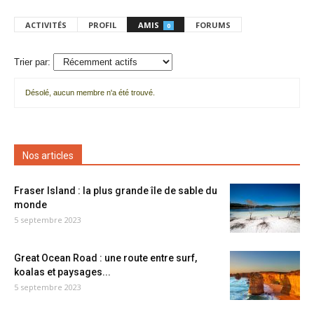
ACTIVITÉS
PROFIL
AMIS
FORUMS
0
Trier par:
Désolé, aucun membre n'a été trouvé.
Mes
amis
Nos articles
Fraser Island : la plus grande île de sable du
monde
5 septembre 2023
Great Ocean Road : une route entre surf,
koalas et paysages...
5 septembre 2023