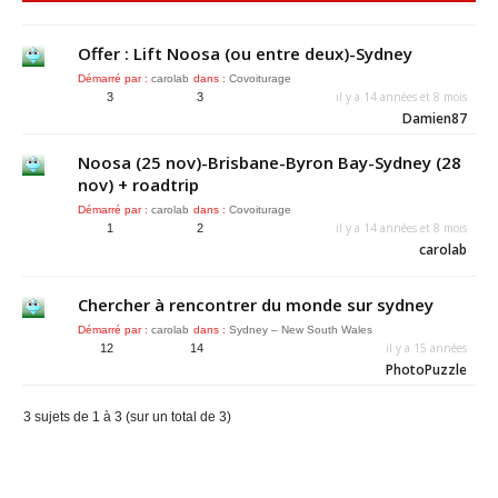
Offer : Lift Noosa (ou entre deux)-Sydney
Démarré par :
carolab
dans :
Covoiturage
il y a 14 années et 8 mois
3
3
Damien87
Noosa (25 nov)-Brisbane-Byron Bay-Sydney (28
nov) + roadtrip
Démarré par :
carolab
dans :
Covoiturage
il y a 14 années et 8 mois
1
2
carolab
Chercher à rencontrer du monde sur sydney
Démarré par :
carolab
dans :
Sydney – New South Wales
il y a 15 années
12
14
PhotoPuzzle
3 sujets de 1 à 3 (sur un total de 3)