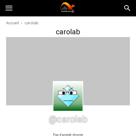
Australia-
Accueil
carolab
carolab
australie.com
@carolab
Pas d’activité récente