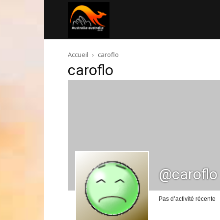
Australia-
Accueil
caroflo
australie.com
caroflo
@caroflo
Pas d’activité récente