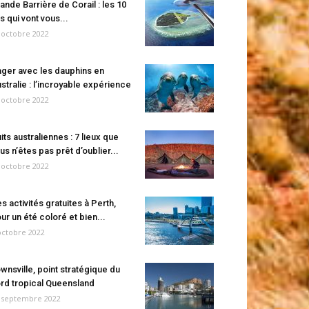
ande Barrière de Corail : les 10
es qui vont vous...
 octobre 2022
ger avec les dauphins en
stralie : l’incroyable expérience
 octobre 2022
its australiennes : 7 lieux que
us n’êtes pas prêt d’oublier...
 octobre 2022
s activités gratuites à Perth,
ur un été coloré et bien...
octobre 2022
wnsville, point stratégique du
rd tropical Queensland
 septembre 2022