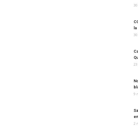
30
CO
la
30
Ca
Qu
23
No
bl
9 
Sa
em
2 