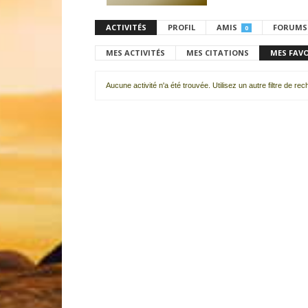
ACTIVITÉS
PROFIL
AMIS
FORUMS
0
MES ACTIVITÉS
MES CITATIONS
MES FAV
Aucune activité n'a été trouvée. Utilisez un autre filtre de re