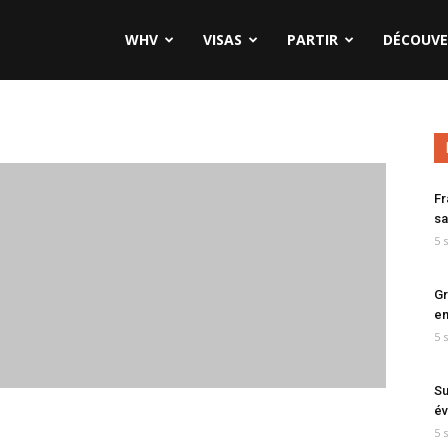
WHV
VISAS
PARTIR
DÉCOUVE
Fr
sa
5 
Gr
en
5 
Su
év
5 