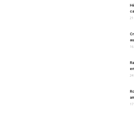
Hé
ca
21
Cr
au
16
Ra
en
24
Ro
am
17