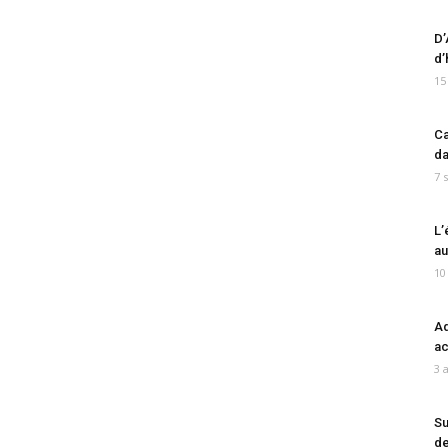
D’
d’
15
Ca
da
7 
L’
au
10
Ad
ac
3 
Su
de