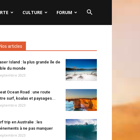
RTE
CULTURE
FORUM
Nos articles
aser Island : la plus grande île de
ble du monde
septembre 2023
eat Ocean Road : une route
tre surf, koalas et paysages...
septembre 2023
rf trip en Australie : les
énements à ne pas manquer
septembre 2023