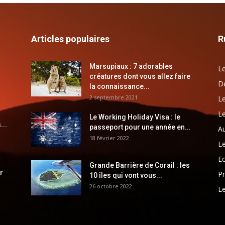
Articles populaires
R
Marsupiaux : 7 adorables
Le
créatures dont vous allez faire
Dé
la connaissance...
2 septembre 2021
Le
Le
Le Working Holiday Visa : le
...
passeport pour une année en...
Au
18 février 2022
Le
E
Grande Barrière de Corail : les
r
Pr
10 îles qui vont vous...
26 octobre 2022
Le