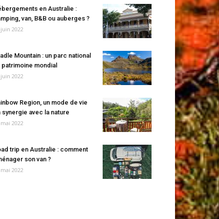
bergements en Australie :
mping, van, B&B ou auberges ?
 juin 2022
adle Mountain : un parc national
 patrimoine mondial
 juin 2022
inbow Region, un mode de vie
 synergie avec la nature
 mai 2022
ad trip en Australie : comment
énager son van ?
 mai 2022