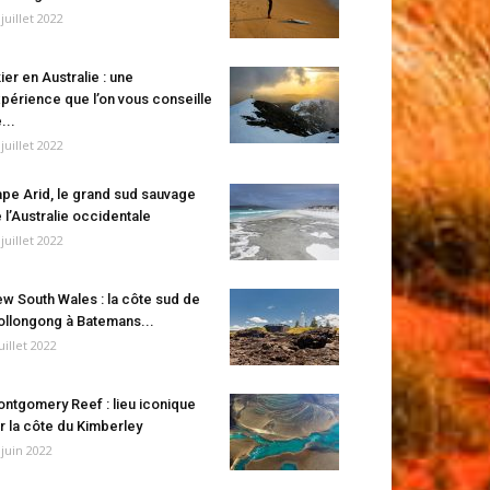
 juillet 2022
ier en Australie : une
périence que l’on vous conseille
...
 juillet 2022
pe Arid, le grand sud sauvage
 l’Australie occidentale
 juillet 2022
w South Wales : la côte sud de
llongong à Batemans...
juillet 2022
ntgomery Reef : lieu iconique
r la côte du Kimberley
 juin 2022