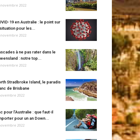
 novembre 2022
VID-19 en Australie : le point sur
 situation pour les...
 novembre 2022
scades à ne pas rater dans le
eensland : notre top...
 novembre 2022
rth Stradbroke Island, le paradis
anc de Brisbane
novembre 2022
c pour l’Australie : que faut-il
porter pour un an Down...
novembre 2022