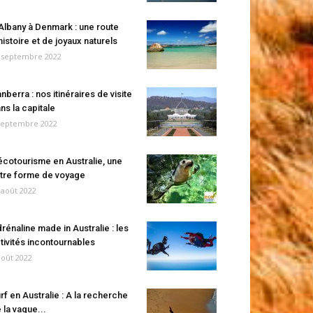
Albany à Denmark : une route
histoire et de joyaux naturels
 septembre 2022
nberra : nos itinéraires de visite
ns la capitale
septembre 2022
écotourisme en Australie, une
tre forme de voyage
 août 2022
rénaline made in Australie : les
tivités incontournables
août 2022
rf en Australie : A la recherche
 la vague...