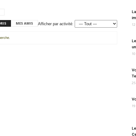
La
im
ORIS
MES AMIS
Afficher par activité:
12
cherche.
Le
un
10
Vo
Te
25
Vo
19
Le
Ce