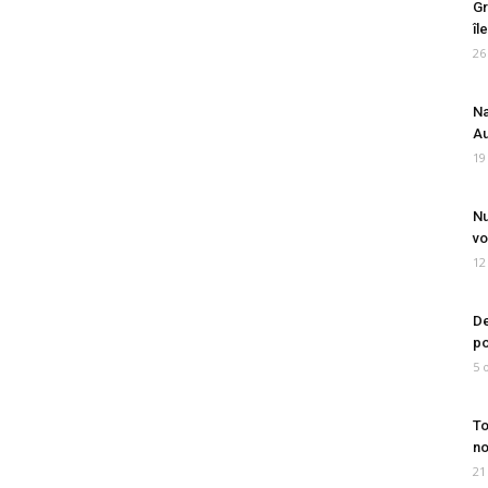
Gr
îl
26
Na
Au
19
Nu
vo
12
De
po
5 
To
no
21