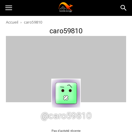
Australia-
Accueil
caro59810
caro59810
australie.com
@caro59810
Pas d’activité récente