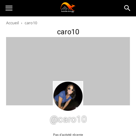
Australia-
Accueil
caro10
caro10
australie.com
@caro10
Pas d’activité récente