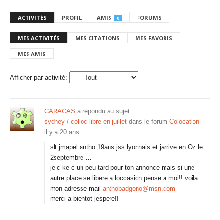
ACTIVITÉS
PROFIL
AMIS
FORUMS
0
MES ACTIVITÉS
MES CITATIONS
MES FAVORIS
MES AMIS
Afficher par activité:
CARACAS
a répondu au sujet
sydney / colloc libre en juillet
dans le forum
Colocation
il y a 20 ans
slt jmapel antho 19ans jss lyonnais et jarrive en Oz le
2septembre …
je c ke c un peu tard pour ton annonce mais si une
autre place se libere a loccasion pense a moi!! voila
mon adresse mail
anthobadgono@msn.com
merci a bientot jespere!!