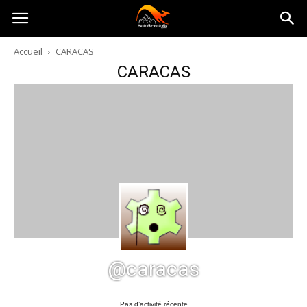
Australia-
Accueil
CARACAS
CARACAS
australie.com
@caracas
Pas d’activité récente