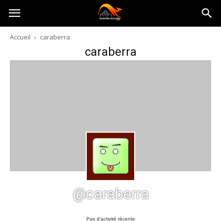
Australia-
Accueil
caraberra
caraberra
australie.com
@caraberra
Pas d’activité récente