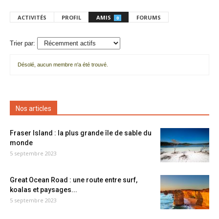
ACTIVITÉS
PROFIL
AMIS
FORUMS
0
Trier par:
Désolé, aucun membre n'a été trouvé.
Mes
amis
Nos articles
Fraser Island : la plus grande île de sable du
monde
5 septembre 2023
Great Ocean Road : une route entre surf,
koalas et paysages...
5 septembre 2023