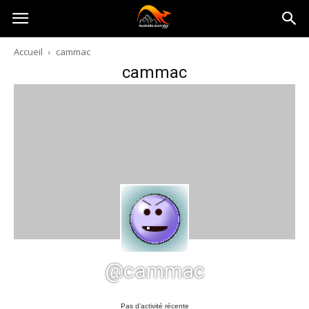
Australia-
Accueil
cammac
cammac
australie.com
@cammac
Pas d’activité récente