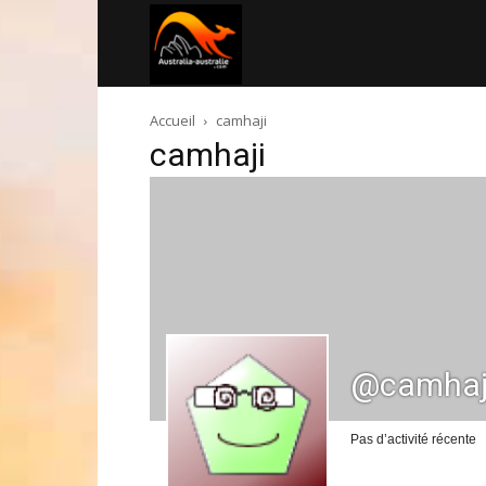
Australia-
Accueil
camhaji
australie.com
camhaji
@camhaj
Pas d’activité récente