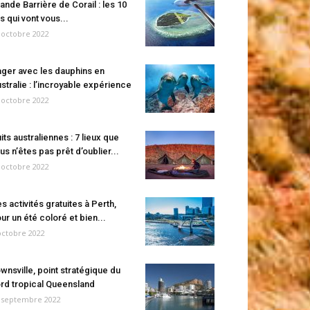
ande Barrière de Corail : les 10
es qui vont vous...
 octobre 2022
ger avec les dauphins en
stralie : l’incroyable expérience
 octobre 2022
its australiennes : 7 lieux que
us n’êtes pas prêt d’oublier...
 octobre 2022
s activités gratuites à Perth,
ur un été coloré et bien...
octobre 2022
wnsville, point stratégique du
rd tropical Queensland
 septembre 2022