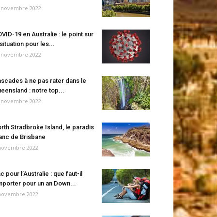
 novembre 2022
VID-19 en Australie : le point sur
 situation pour les...
 novembre 2022
scades à ne pas rater dans le
eensland : notre top...
 novembre 2022
rth Stradbroke Island, le paradis
anc de Brisbane
novembre 2022
c pour l’Australie : que faut-il
porter pour un an Down...
novembre 2022