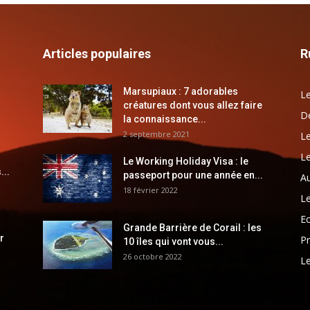
Articles populaires
R
Marsupiaux : 7 adorables
Le
créatures dont vous allez faire
Dé
la connaissance...
2 septembre 2021
Le
Le
Le Working Holiday Visa : le
...
passeport pour une année en...
Au
18 février 2022
Le
E
Grande Barrière de Corail : les
r
Pr
10 îles qui vont vous...
26 octobre 2022
Le