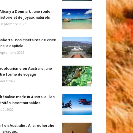
Albany à Denmark : une route
histoire et de joyaux naturels
 septembre 2022
nberra : nos itinéraires de visite
ns la capitale
septembre 2022
écotourisme en Australie, une
tre forme de voyage
 août 2022
rénaline made in Australie : les
tivités incontournables
août 2022
rf en Australie : A la recherche
 la vague...