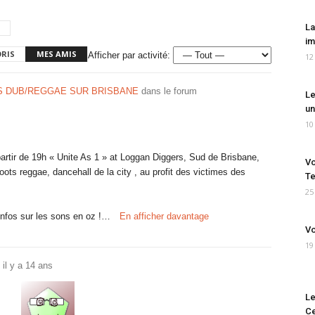
La
im
ORIS
MES AMIS
Afficher par activité:
12
 DUB/REGGAE SUR BRISBANE
dans le forum
Le
un
10
rtir de 19h « Unite As 1 » at Loggan Diggers, Sud de Brisbane,
Vo
roots reggae, dancehall de la city , au profit des victimes des
Te
25
infos sur les sons en oz !…
En afficher davantage
Vo
19
t
il y a 14 ans
Le
Ce