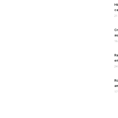
Hé
ca
21
Cr
au
16
Ra
en
24
Ro
am
17