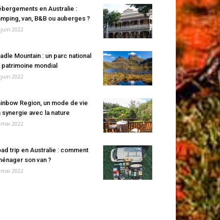
bergements en Australie :
mping, van, B&B ou auberges ?
 juin 2022
adle Mountain : un parc national
 patrimoine mondial
 juin 2022
inbow Region, un mode de vie
 synergie avec la nature
 mai 2022
ad trip en Australie : comment
énager son van ?
 mai 2022