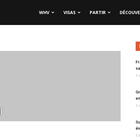
WHV
VISAS
PARTIR
DÉCOUVE
Fr
sa
5 
Gr
en
5 
i
Su
év
5 