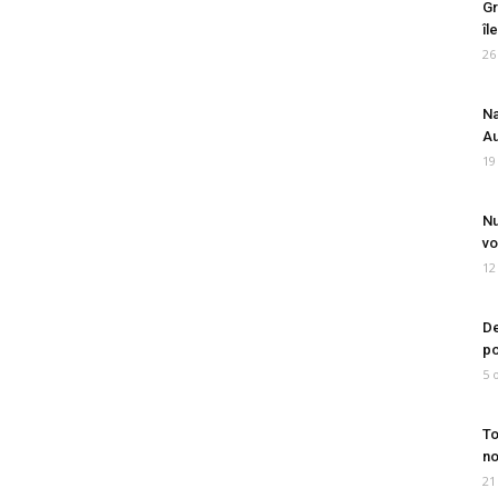
Gr
îl
26
Na
Au
19
Nu
vo
12
De
po
5 
To
no
21