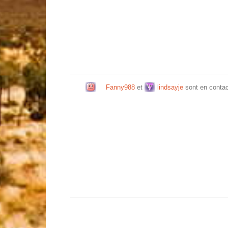
Fanny988
et
lindsayje
sont en conta