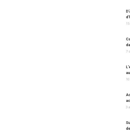
D’
d’
15
Ca
da
7 
L’
au
10
Ad
ac
3 
Su
de