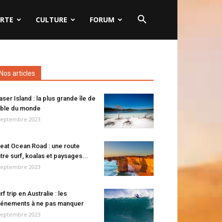
RTE
CULTURE
FORUM
Nos articles
aser Island : la plus grande île de
ble du monde
septembre 2023
eat Ocean Road : une route
tre surf, koalas et paysages...
septembre 2023
rf trip en Australie : les
énements à ne pas manquer
septembre 2023