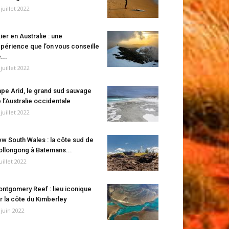
 juillet 2022
ier en Australie : une
périence que l’on vous conseille
...
 juillet 2022
pe Arid, le grand sud sauvage
 l’Australie occidentale
 juillet 2022
w South Wales : la côte sud de
llongong à Batemans...
juillet 2022
ntgomery Reef : lieu iconique
r la côte du Kimberley
 juin 2022