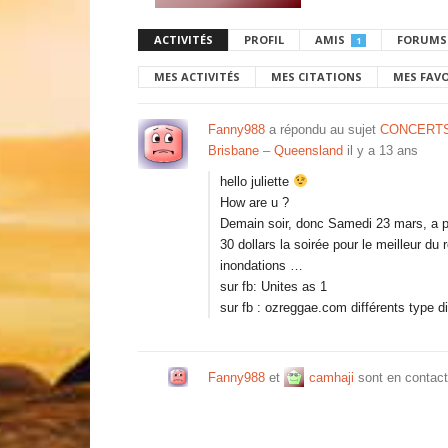
ACTIVITÉS
PROFIL
AMIS
FORUMS
1
MES ACTIVITÉS
MES CITATIONS
MES FAV
Fanny988
a répondu au sujet
CONCERTS
Brisbane – Queensland
il y a 13 ans
hello juliette
How are u ?
Demain soir, donc Samedi 23 mars, a pa
30 dollars la soirée pour le meilleur du 
inondations …
sur fb: Unites as 1
sur fb : ozreggae.com différents type d
Fanny988
et
camhaji
sont en contac