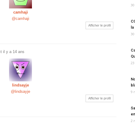
30
camhaji
@camhaji
CO
Afficher le profil
la
30
Ca
ct
il y a 14 ans
Qu
23
No
lindsayje
bl
@lindsayje
9 
Afficher le profil
Sa
em
2 