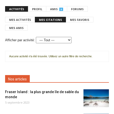
ACTIVITÉS
PROFIL
AMIS
FORUMS
0
MES ACTIVITÉS
MES CITATIONS
MES FAVORIS
MES AMIS
Afficher par activité:
Aucune activité n'a été trouvée. Utilisez un autre filtre de recherche.
Nos articles
Fraser Island : la plus grande île de sable du
monde
5 septembre 2023