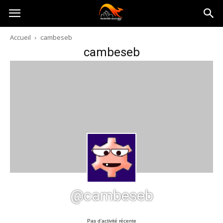
Australia-
Accueil
cambeseb
cambeseb
australie.com
@cambeseb
Pas d’activité récente