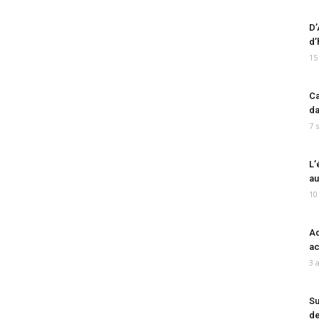
D’
d’
15
Ca
da
7 
L’
au
10
Ad
ac
3 
Su
de