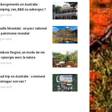
bergements en Australie :
mping, van, B&B ou auberges ?
 juin 2022
adle Mountain : un parc national
 patrimoine mondial
 juin 2022
inbow Region, un mode de vie
 synergie avec la nature
 mai 2022
ad trip en Australie : comment
énager son van ?
 mai 2022