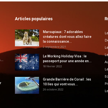
Articles populaires
R
Marsupiaux : 7 adorables
Le
créatures dont vous allez faire
Dé
la connaissance...
2 septembre 2021
Le
Le
Le Working Holiday Visa : le
...
passeport pour une année en...
Au
18 février 2022
Le
E
Grande Barrière de Corail : les
r
Pr
10 îles qui vont vous...
26 octobre 2022
Le