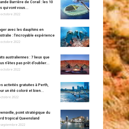
ande Barrière de Corail : les 10
es qui vont vous...
 octobre 2022
ger avec les dauphins en
stralie : l’incroyable expérience
 octobre 2022
its australiennes : 7 lieux que
us n’êtes pas prêt d’oublier...
 octobre 2022
s activités gratuites à Perth,
ur un été coloré et bien...
octobre 2022
wnsville, point stratégique du
rd tropical Queensland
 septembre 2022