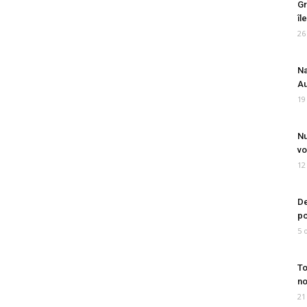
Gr
îl
26
Na
Au
19
Nu
vo
12
De
po
5 
To
no
21