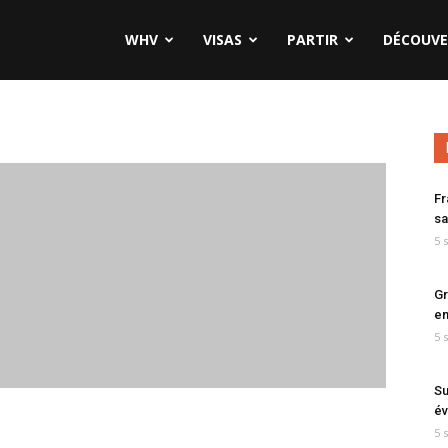
WHV
VISAS
PARTIR
DÉCOUVE
Fr
sa
5 
Gr
en
5 
Su
év
5 