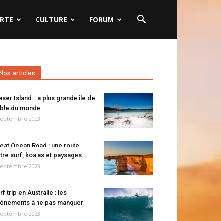
RTE
CULTURE
FORUM
Nos articles
aser Island : la plus grande île de
ble du monde
septembre 2023
eat Ocean Road : une route
tre surf, koalas et paysages...
septembre 2023
rf trip en Australie : les
énements à ne pas manquer
septembre 2023