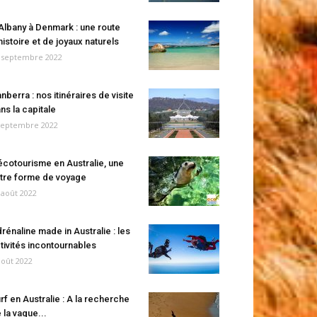
Albany à Denmark : une route
histoire et de joyaux naturels
 septembre 2022
nberra : nos itinéraires de visite
ns la capitale
septembre 2022
écotourisme en Australie, une
tre forme de voyage
 août 2022
rénaline made in Australie : les
tivités incontournables
août 2022
rf en Australie : A la recherche
 la vague...