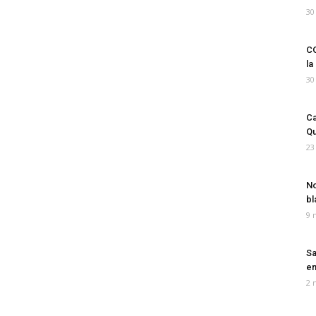
30
CO
la
30
Ca
Qu
23
No
bl
9 
Sa
em
2 