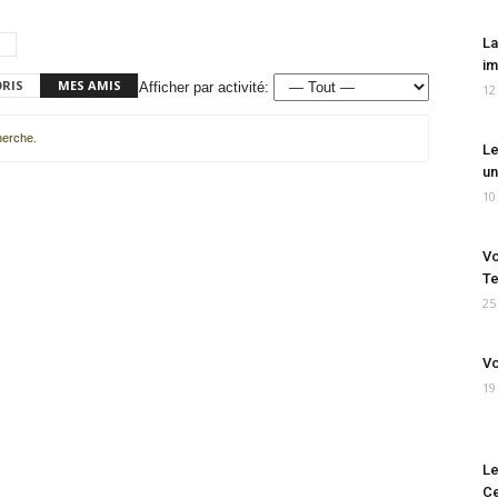
La
im
ORIS
MES AMIS
Afficher par activité:
12
cherche.
Le
un
10
Vo
Te
25
Vo
19
Le
Ce