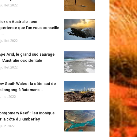
 juillet 2022
ier en Australie : une
périence que l’on vous conseille
...
 juillet 2022
pe Arid, le grand sud sauvage
 l’Australie occidentale
 juillet 2022
w South Wales : la côte sud de
llongong à Batemans...
juillet 2022
ntgomery Reef : lieu iconique
r la côte du Kimberley
 juin 2022