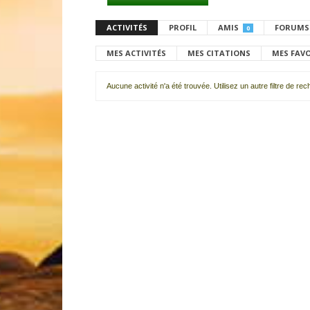
ACTIVITÉS
PROFIL
AMIS
FORUMS
0
MES ACTIVITÉS
MES CITATIONS
MES FAV
Aucune activité n'a été trouvée. Utilisez un autre filtre de re