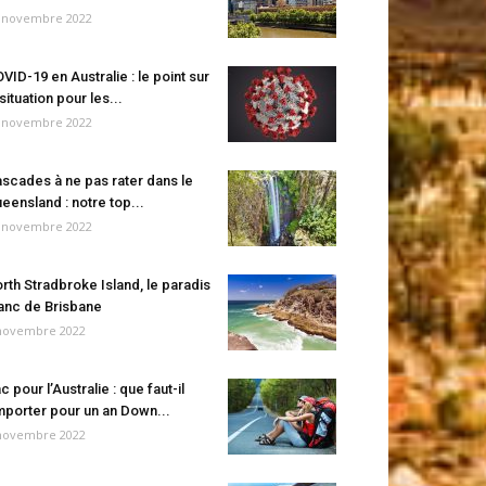
 novembre 2022
VID-19 en Australie : le point sur
 situation pour les...
 novembre 2022
scades à ne pas rater dans le
eensland : notre top...
 novembre 2022
rth Stradbroke Island, le paradis
anc de Brisbane
novembre 2022
c pour l’Australie : que faut-il
porter pour un an Down...
novembre 2022