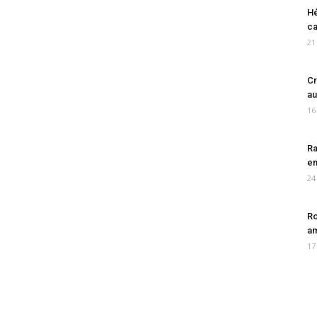
Hé
ca
21
Cr
au
16
Ra
en
24
Ro
am
17