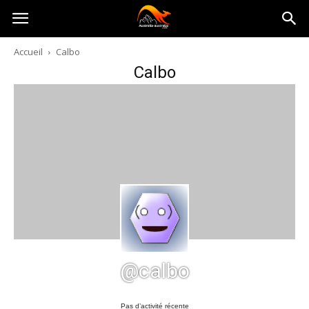
Australia-
Accueil
Calbo
Calbo
australie.com
@calbo
Pas d’activité récente