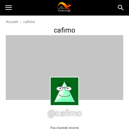
Australia-
Accueil
cafimo
cafimo
australie.com
@cafimo
Pas d’activité récente