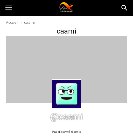
Australia-
Accueil
caami
caami
australie.com
@caami
Pas d’activité récente