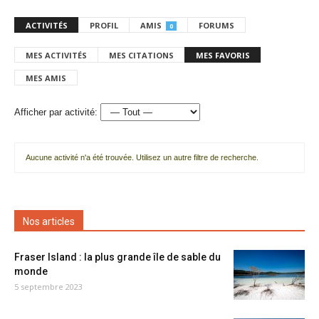
ACTIVITÉS
PROFIL
AMIS
FORUMS
0
MES ACTIVITÉS
MES CITATIONS
MES FAVORIS
MES AMIS
Afficher par activité:
Aucune activité n'a été trouvée. Utilisez un autre filtre de recherche.
Nos articles
Fraser Island : la plus grande île de sable du
monde
5 septembre 2023