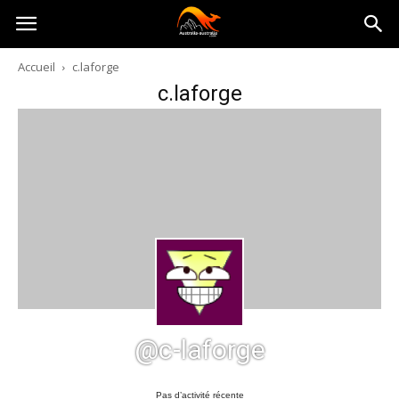
Australia-
Accueil
c.laforge
c.laforge
australie.com
@c-laforge
Pas d’activité récente