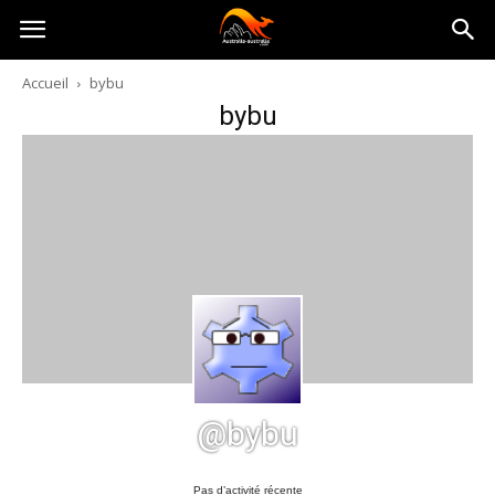
Australia-
Accueil
bybu
bybu
australie.com
@bybu
Pas d’activité récente