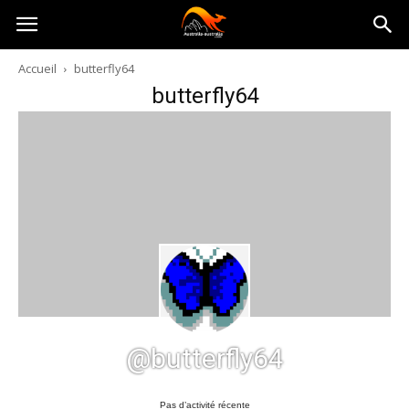
Australia-
Accueil
butterfly64
butterfly64
australie.com
@butterfly64
Pas d’activité récente