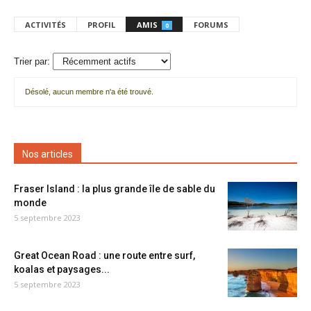
ACTIVITÉS
PROFIL
AMIS
FORUMS
0
Trier par:
Désolé, aucun membre n'a été trouvé.
Mes
amis
Nos articles
Fraser Island : la plus grande île de sable du
monde
5 septembre 2023
Great Ocean Road : une route entre surf,
koalas et paysages...
5 septembre 2023