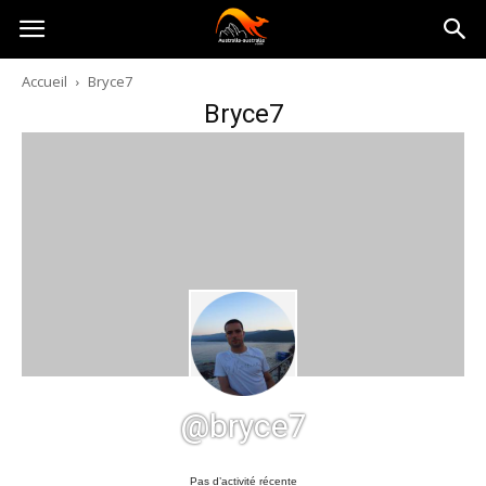
Australia-
Accueil
Bryce7
Bryce7
australie.com
@bryce7
Pas d’activité récente