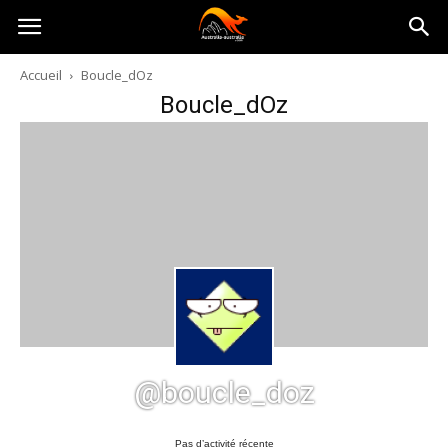
Australia-
Accueil
Boucle_dOz
Boucle_dOz
australie.com
@boucle_doz
Pas d’activité récente