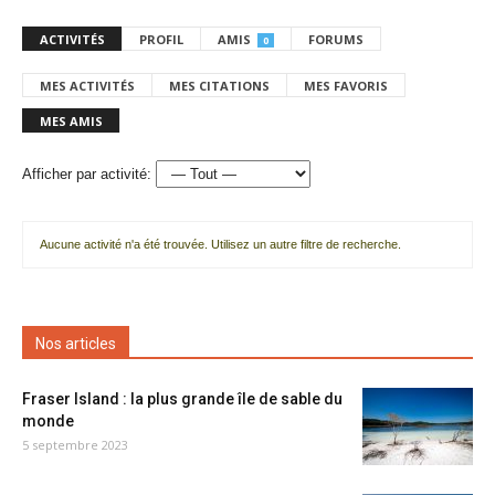
ACTIVITÉS
PROFIL
AMIS
FORUMS
0
MES ACTIVITÉS
MES CITATIONS
MES FAVORIS
MES AMIS
Afficher par activité:
Aucune activité n'a été trouvée. Utilisez un autre filtre de recherche.
Nos articles
Fraser Island : la plus grande île de sable du
monde
5 septembre 2023