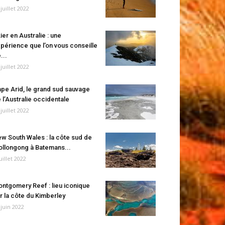
 juillet 2022
ier en Australie : une
périence que l’on vous conseille
...
 juillet 2022
pe Arid, le grand sud sauvage
 l’Australie occidentale
 juillet 2022
w South Wales : la côte sud de
llongong à Batemans...
juillet 2022
ntgomery Reef : lieu iconique
r la côte du Kimberley
 juin 2022