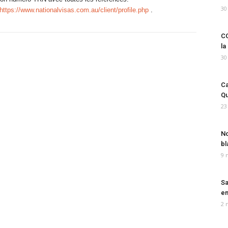
30
https://www.nationalvisas.com.au/client/profile.php
.
CO
la
30
Ca
Qu
23
No
bl
9 
Sa
em
2 