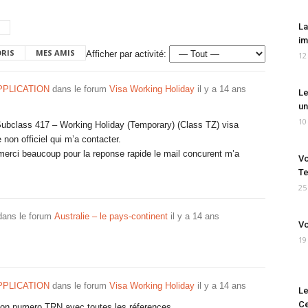
La
im
ORIS
MES AMIS
Afficher par activité:
12
PPLICATION
dans le forum
Visa Working Holiday
il y a 14 ans
Le
un
10
r Subclass 417 – Working Holiday (Temporary) (Class TZ) visa
 non officiel qui m’a contacter.
erci beaucoup pour la reponse rapide le mail concurent m’a
Vo
Te
25
ans le forum
Australie – le pays-continent
il y a 14 ans
Vo
19
PPLICATION
dans le forum
Visa Working Holiday
il y a 14 ans
Le
Ce
 mon numero TRN avec toutes les réferences.