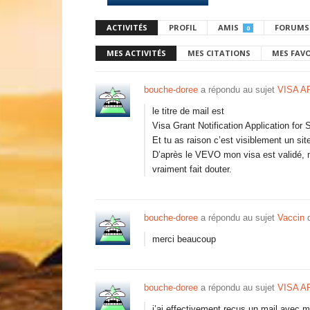
ACTIVITÉS
PROFIL
AMIS
FORUMS
0
MES ACTIVITÉS
MES CITATIONS
MES FAV
bouche-doree
a répondu au sujet
VISA A
le titre de mail est
Visa Grant Notification Application fo
Et tu as raison c’est visiblement un site
D’après le VEVO mon visa est validé, m
vraiment fait douter.
bouche-doree
a répondu au sujet
Vaccin
d
merci beaucoup
bouche-doree
a répondu au sujet
VISA A
j’ai effectivement reçus un mail avec