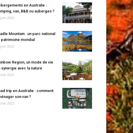
bergements en Australie :
mping, van, B&B ou auberges ?
 juin 2022
adle Mountain : un parc national
 patrimoine mondial
 juin 2022
inbow Region, un mode de vie
 synergie avec la nature
 mai 2022
ad trip en Australie : comment
énager son van ?
 mai 2022