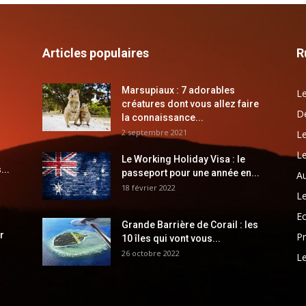
Articles populaires
R
Marsupiaux : 7 adorables
Le
créatures dont vous allez faire
Dé
la connaissance...
2 septembre 2021
Le
Le
Le Working Holiday Visa : le
...
passeport pour une année en...
Au
18 février 2022
Le
E
Grande Barrière de Corail : les
r
Pr
10 îles qui vont vous...
26 octobre 2022
Le