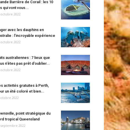
ande Barrière de Corail : les 10
es qui vont vous...
 octobre 2022
ger avec les dauphins en
stralie : l’incroyable expérience
 octobre 2022
its australiennes : 7 lieux que
us n’êtes pas prêt d’oublier...
 octobre 2022
s activités gratuites à Perth,
ur un été coloré et bien...
octobre 2022
wnsville, point stratégique du
rd tropical Queensland
 septembre 2022