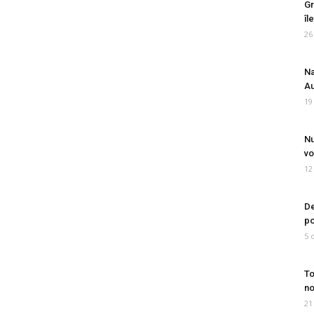
Gr
îl
26
Na
Au
19
Nu
vo
12
De
po
5 
To
no
21