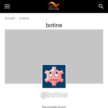
Australia-
Accueil
botine
botine
australie.com
@botine
Pas d’activité récente