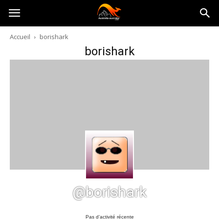
Australia-
Accueil
borishark
borishark
australie.com
@borishark
Pas d’activité récente