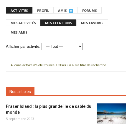
ACTIVITÉS
PROFIL
AMIS
FORUMS
0
MES ACTIVITÉS
MES CITATIONS
MES FAVORIS
MES AMIS
Afficher par activité:
Aucune activité n'a été trouvée. Utilisez un autre filtre de recherche.
Nos articles
Fraser Island : la plus grande île de sable du
monde
5 septembre 2023