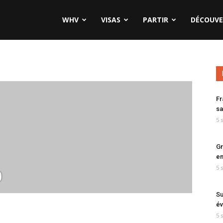
WHV
VISAS
PARTIR
DÉCOUVE
Fr
sa
5 
Gr
en
5 
0
Su
év
5 