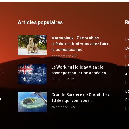
Articles populaires
R
Marsupiaux : 7 adorables
Le
créatures dont vous allez faire
Dé
la connaissance...
2 septembre 2021
Le
Le
Le Working Holiday Visa : le
...
passeport pour une année en...
Au
18 février 2022
Le
E
Grande Barrière de Corail : les
r
Pr
10 îles qui vont vous...
26 octobre 2022
Le