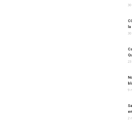
30
CO
la
30
Ca
Qu
23
No
bl
9 
Sa
em
2 