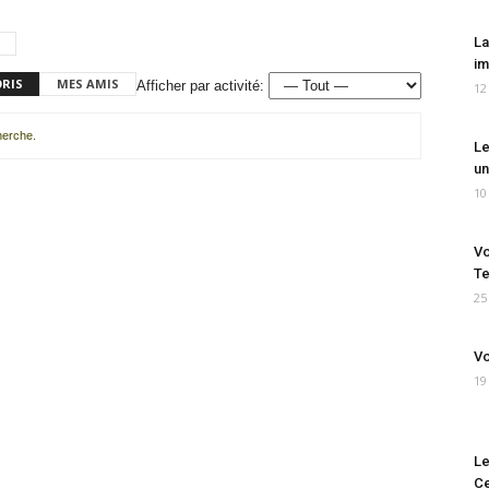
La
im
ORIS
MES AMIS
Afficher par activité:
12
cherche.
Le
un
10
Vo
Te
25
Vo
19
Le
Ce