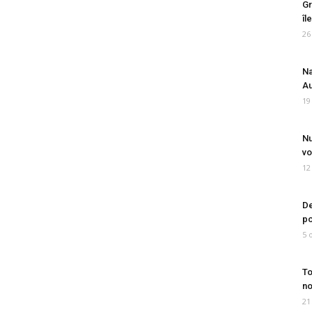
Gr
îl
26
Na
Au
19
Nu
vo
12
De
po
5 
To
no
21