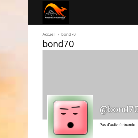
Australia-
Accueil
bond70
australie.com
bond70
@bond7
Pas d’activité récente