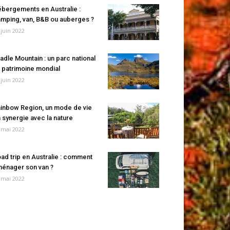
bergements en Australie :
mping, van, B&B ou auberges ?
 juin 2022
adle Mountain : un parc national
 patrimoine mondial
 juin 2022
inbow Region, un mode de vie
 synergie avec la nature
 mai 2022
ad trip en Australie : comment
énager son van ?
 mai 2022