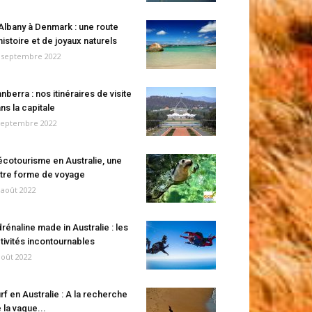
Albany à Denmark : une route
histoire et de joyaux naturels
 septembre 2022
nberra : nos itinéraires de visite
ns la capitale
septembre 2022
écotourisme en Australie, une
tre forme de voyage
 août 2022
rénaline made in Australie : les
tivités incontournables
août 2022
rf en Australie : A la recherche
 la vague...