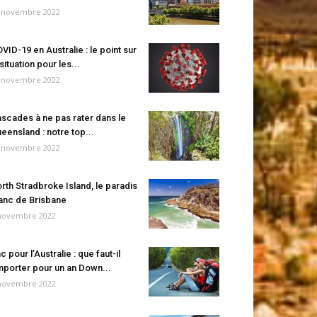
 novembre 2022
VID-19 en Australie : le point sur
 situation pour les...
 novembre 2022
scades à ne pas rater dans le
eensland : notre top...
 novembre 2022
rth Stradbroke Island, le paradis
anc de Brisbane
novembre 2022
c pour l’Australie : que faut-il
porter pour un an Down...
novembre 2022