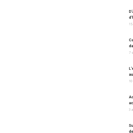
D’
d’
15
Ca
da
7 
L’
au
10
Ad
ac
3 
Su
de