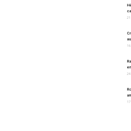
Hé
ca
21
Cr
au
16
Ra
en
24
Ro
am
17