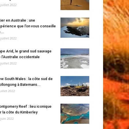
 juillet 2022
ier en Australie : une
périence que l’on vous conseille
...
 juillet 2022
pe Arid, le grand sud sauvage
 l’Australie occidentale
 juillet 2022
w South Wales : la côte sud de
llongong à Batemans...
juillet 2022
ntgomery Reef : lieu iconique
r la côte du Kimberley
 juin 2022