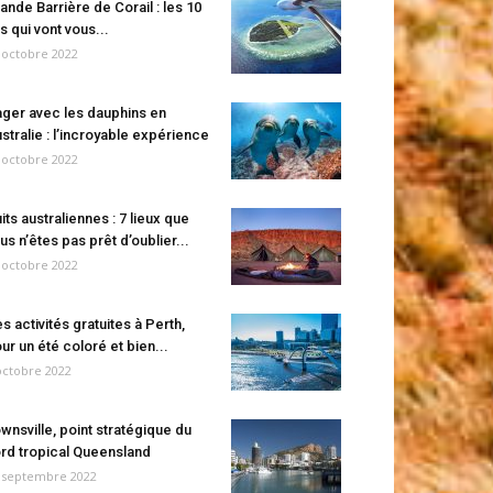
ande Barrière de Corail : les 10
es qui vont vous...
 octobre 2022
ger avec les dauphins en
stralie : l’incroyable expérience
 octobre 2022
its australiennes : 7 lieux que
us n’êtes pas prêt d’oublier...
 octobre 2022
s activités gratuites à Perth,
ur un été coloré et bien...
octobre 2022
wnsville, point stratégique du
rd tropical Queensland
 septembre 2022