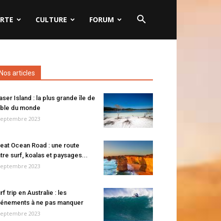
RTE
CULTURE
FORUM
Nos articles
aser Island : la plus grande île de
ble du monde
septembre 2023
eat Ocean Road : une route
tre surf, koalas et paysages...
septembre 2023
rf trip en Australie : les
énements à ne pas manquer
septembre 2023