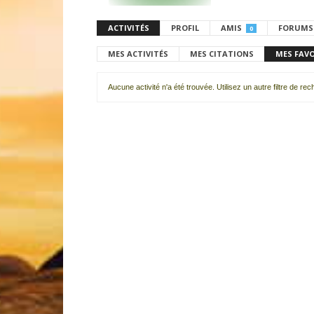
ACTIVITÉS
PROFIL
AMIS
FORUMS
0
MES ACTIVITÉS
MES CITATIONS
MES FAV
Aucune activité n'a été trouvée. Utilisez un autre filtre de re