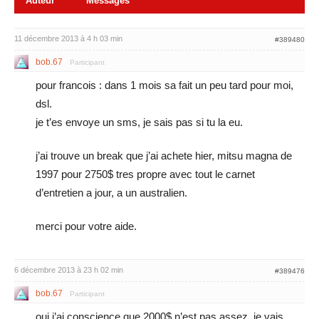
Auteur
Messages
11 décembre 2013 à 4 h 03 min
#389480
bob.67
Participant
pour francois : dans 1 mois sa fait un peu tard pour moi,
dsl.
je t’es envoye un sms, je sais pas si tu la eu.
j’ai trouve un break que j’ai achete hier, mitsu magna de
1997 pour 2750$ tres propre avec tout le carnet
d’entretien a jour, a un australien.
merci pour votre aide.
6 décembre 2013 à 23 h 02 min
#389476
bob.67
Participant
oui j’ai conscience que 2000$ n’est pas assez, je vais