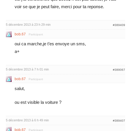
voir se que je peut faire, merci pour ta reponse.
5 décembre 2013 à 23 h 29 min
#389409
bob.67
Participant
oui ca marche,je t’es envoye un sms,
a+
5 décembre 2013 à 7 h 01 min
#389067
bob.67
Participant
salut,
ou est visible la voiture ?
5 décembre 2013 à 6 h 49 min
#389407
bob.67
Participant