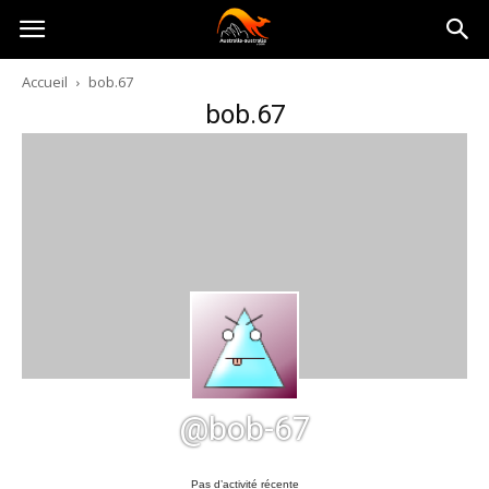
Australia-
Accueil
bob.67
bob.67
australie.com
@bob-67
Pas d’activité récente