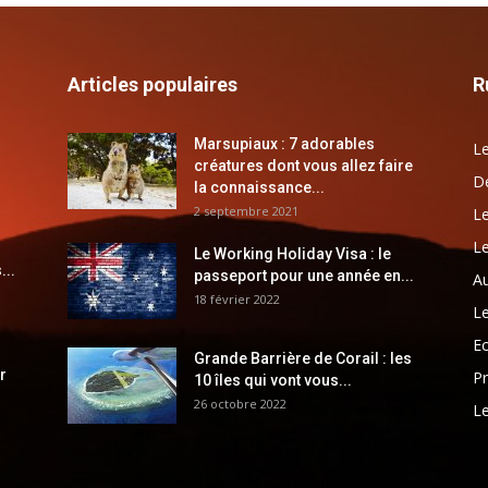
Articles populaires
R
Marsupiaux : 7 adorables
Le
créatures dont vous allez faire
Dé
la connaissance...
2 septembre 2021
Le
Le
Le Working Holiday Visa : le
...
passeport pour une année en...
Au
18 février 2022
Le
E
Grande Barrière de Corail : les
r
Pr
10 îles qui vont vous...
26 octobre 2022
Le