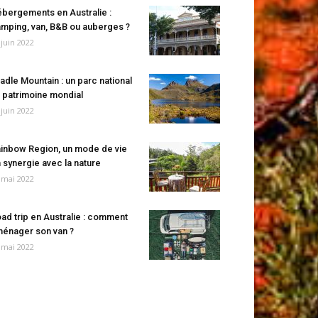
bergements en Australie :
mping, van, B&B ou auberges ?
 juin 2022
adle Mountain : un parc national
 patrimoine mondial
 juin 2022
inbow Region, un mode de vie
 synergie avec la nature
 mai 2022
ad trip en Australie : comment
énager son van ?
 mai 2022