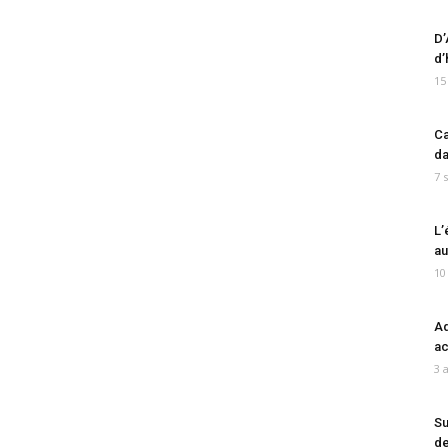
D’
d’
15
Ca
da
7 
L’
au
10
Ad
ac
3 
Su
de