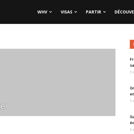
WHV
VISAS
PARTIR
DÉCOUVE
Fr
sa
5 
Gr
en
5 
ne
Su
év
5 