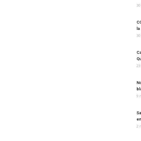
30
CO
la
30
Ca
Qu
23
No
bl
9 
Sa
em
2 