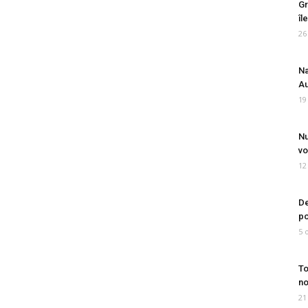
Gr
îl
26
Na
Au
19
Nu
vo
12
De
po
5 
To
no
21