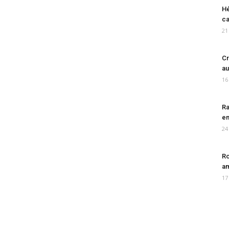
Hé
ca
21
Cr
au
16
Ra
en
24
Ro
am
17