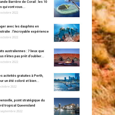
ande Barrière de Corail : les 10
es qui vont vous...
 octobre 2022
ger avec les dauphins en
stralie : l’incroyable expérience
 octobre 2022
its australiennes : 7 lieux que
us n’êtes pas prêt d’oublier...
 octobre 2022
s activités gratuites à Perth,
ur un été coloré et bien...
octobre 2022
wnsville, point stratégique du
rd tropical Queensland
 septembre 2022