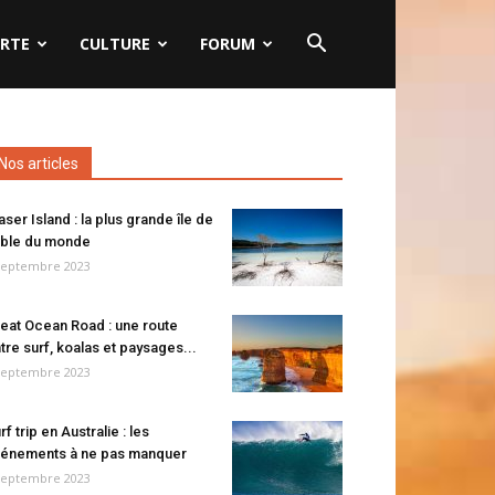
RTE
CULTURE
FORUM
Nos articles
aser Island : la plus grande île de
ble du monde
septembre 2023
eat Ocean Road : une route
tre surf, koalas et paysages...
septembre 2023
rf trip en Australie : les
énements à ne pas manquer
septembre 2023