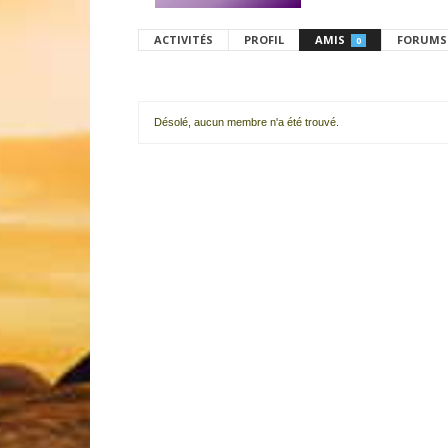
ACTIVITÉS
PROFIL
AMIS
FORUMS
0
Désolé, aucun membre n'a été trouvé.
Mes
amis