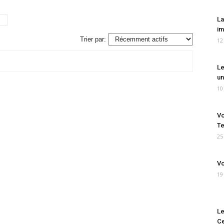
La
im
Trier par:
12
Le
un
10
Vo
Te
25
Vo
19
Le
Ce