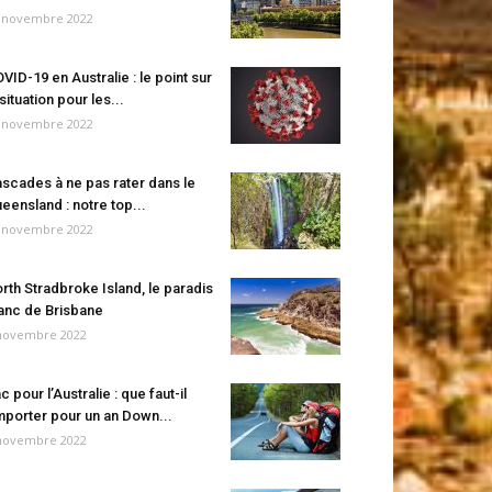
 novembre 2022
VID-19 en Australie : le point sur
 situation pour les...
 novembre 2022
scades à ne pas rater dans le
eensland : notre top...
 novembre 2022
rth Stradbroke Island, le paradis
anc de Brisbane
novembre 2022
c pour l’Australie : que faut-il
porter pour un an Down...
novembre 2022