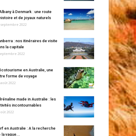
Albany à Denmark : une route
histoire et de joyaux naturels
 septembre 2022
nberra : nos itinéraires de visite
ns la capitale
septembre 2022
écotourisme en Australie, une
tre forme de voyage
 août 2022
rénaline made in Australie : les
tivités incontournables
août 2022
rf en Australie : A la recherche
 la vague...