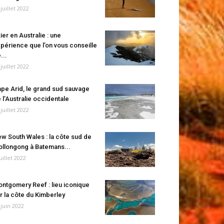
 juillet 2022
ier en Australie : une
périence que l’on vous conseille
...
 juillet 2022
pe Arid, le grand sud sauvage
 l’Australie occidentale
 juillet 2022
w South Wales : la côte sud de
llongong à Batemans...
juillet 2022
ntgomery Reef : lieu iconique
r la côte du Kimberley
 juin 2022