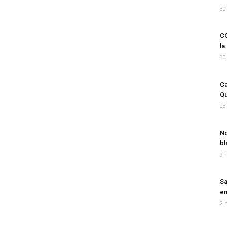
30
CO
la
30
Ca
Qu
23
No
bl
9 
Sa
em
2 