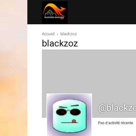
Australia-
Accueil
blackzoz
australie.com
blackzoz
@blackz
Pas d’activité récente