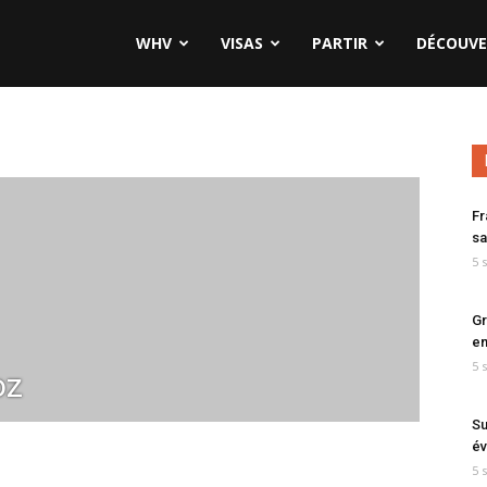
WHV
VISAS
PARTIR
DÉCOUVE
Fr
sa
5 
Gr
en
5 
oz
Su
év
5 