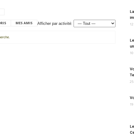
La
im
ORIS
MES AMIS
Afficher par activité:
12
cherche.
Le
un
10
Vo
Te
25
Vo
19
Le
Ce