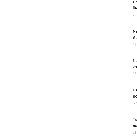
Gr
îl
26
Na
Au
19
Nu
vo
12
De
po
5 
To
no
21