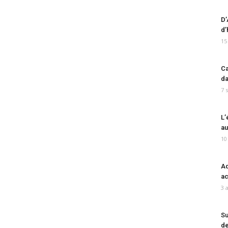
D’
d’
15
Ca
da
7 
L’
au
10
Ad
ac
3 
Su
de