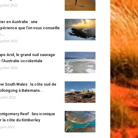
 juillet 2022
ier en Australie : une
périence que l’on vous conseille
...
 juillet 2022
pe Arid, le grand sud sauvage
 l’Australie occidentale
 juillet 2022
w South Wales : la côte sud de
llongong à Batemans...
juillet 2022
ntgomery Reef : lieu iconique
r la côte du Kimberley
 juin 2022