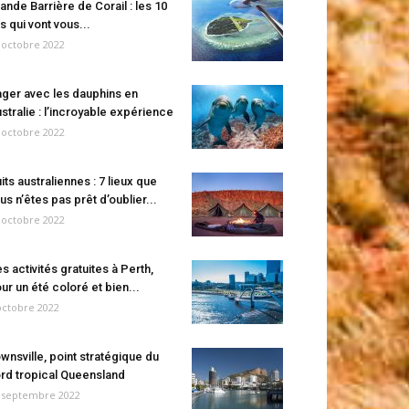
ande Barrière de Corail : les 10
es qui vont vous...
 octobre 2022
ger avec les dauphins en
stralie : l’incroyable expérience
 octobre 2022
its australiennes : 7 lieux que
us n’êtes pas prêt d’oublier...
 octobre 2022
s activités gratuites à Perth,
ur un été coloré et bien...
octobre 2022
wnsville, point stratégique du
rd tropical Queensland
 septembre 2022