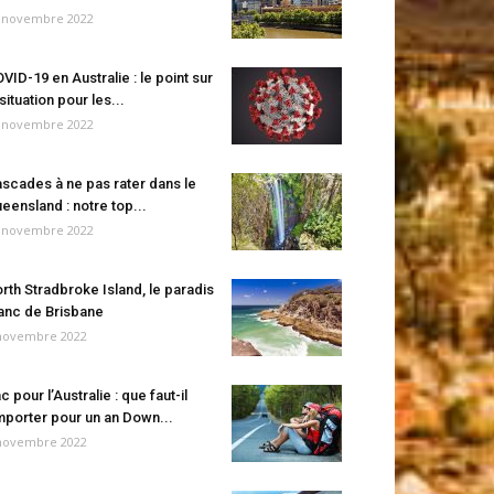
 novembre 2022
VID-19 en Australie : le point sur
 situation pour les...
 novembre 2022
scades à ne pas rater dans le
eensland : notre top...
 novembre 2022
rth Stradbroke Island, le paradis
anc de Brisbane
novembre 2022
c pour l’Australie : que faut-il
porter pour un an Down...
novembre 2022