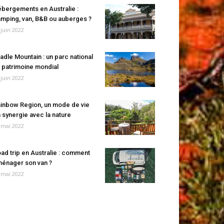
bergements en Australie :
mping, van, B&B ou auberges ?
 juin 2022
adle Mountain : un parc national
 patrimoine mondial
 juin 2022
inbow Region, un mode de vie
 synergie avec la nature
 mai 2022
ad trip en Australie : comment
énager son van ?
 mai 2022