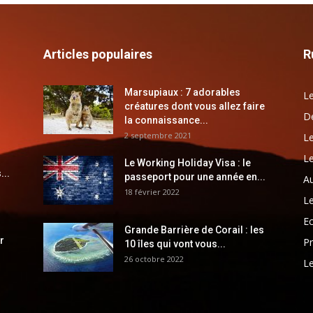
Articles populaires
R
Marsupiaux : 7 adorables
Le
créatures dont vous allez faire
Dé
la connaissance...
2 septembre 2021
Le
Le
Le Working Holiday Visa : le
...
passeport pour une année en...
Au
18 février 2022
Le
E
Grande Barrière de Corail : les
r
Pr
10 îles qui vont vous...
26 octobre 2022
Le