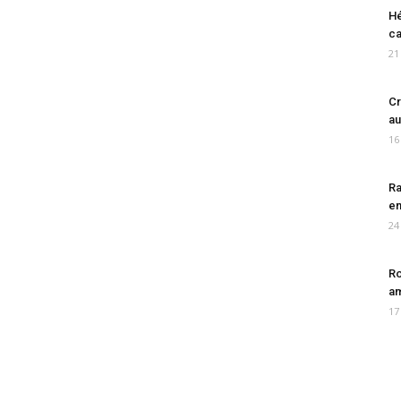
Hé
ca
21
Cr
au
16
Ra
en
24
Ro
am
17