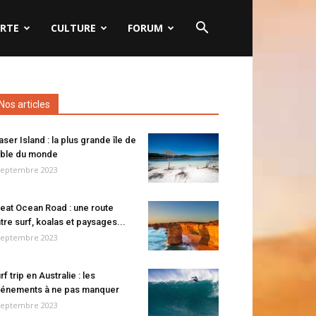
RTE
CULTURE
FORUM
Nos articles
aser Island : la plus grande île de
ble du monde
septembre 2023
eat Ocean Road : une route
tre surf, koalas et paysages...
septembre 2023
rf trip en Australie : les
énements à ne pas manquer
septembre 2023