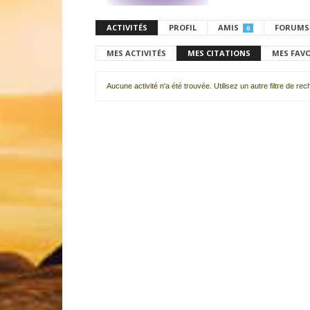
ACTIVITÉS
PROFIL
AMIS
FORUMS
0
MES ACTIVITÉS
MES CITATIONS
MES FAV
Aucune activité n'a été trouvée. Utilisez un autre filtre de re