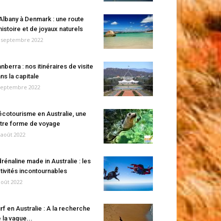
Albany à Denmark : une route
histoire et de joyaux naturels
 septembre 2022
nberra : nos itinéraires de visite
ns la capitale
septembre 2022
écotourisme en Australie, une
tre forme de voyage
 août 2022
rénaline made in Australie : les
tivités incontournables
août 2022
rf en Australie : A la recherche
 la vague...