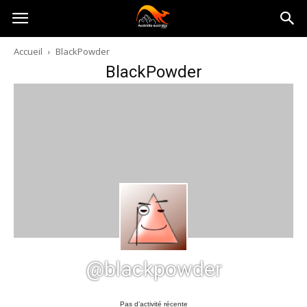
Australia-
Accueil
BlackPowder
BlackPowder
australie.com
@blackpowder
Pas d’activité récente