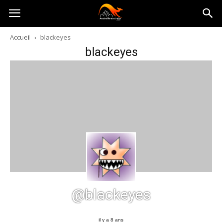
Australia-
Accueil
blackeyes
blackeyes
australie.com
@blackeyes
il y a 8 ans