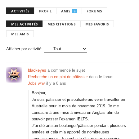
ACTIVITÉS
PROFIL
AMIS
FORUMS
0
MES ACTIVITÉS
MES CITATIONS
MES FAVORIS
MES AMIS
Afficher par activité:
blackeyes
a commencé le sujet
Recherche un emploi de pâtissier
dans le forum
Jobs whv
il y a 8 ans
Bonjour,
Je suis pâtissier et je souhaiterais venir travailler en
Australie pour le mois de novembre 2019. Je me
consacre à une mise à niveau en Anglais afin de
pouvoir passer l’examen IELTS.
J’ai été artisan boulanger/pâtissier pendant plusieurs
années et cela m’a apporté de nombreuses
connaissances. Je souhaite élargir mes connaiss…