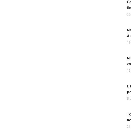
Gr
îl
26
Na
Au
19
Nu
vo
12
De
po
5 
To
no
21