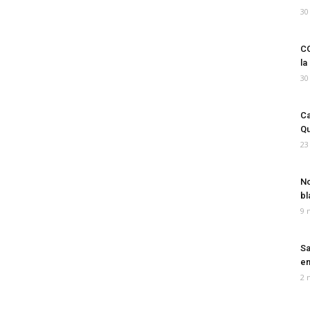
30
CO
la
30
Ca
Qu
23
No
bl
9 
Sa
em
2 