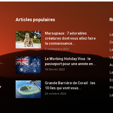
Articles populaires
R
Marsupiaux : 7 adorables
Le
créatures dont vous allez faire
Dé
la connaissance...
2 septembre 2021
Le
Le
Le Working Holiday Visa : le
...
passeport pour une année en...
Au
18 février 2022
Le
E
Grande Barrière de Corail : les
r
Pr
10 îles qui vont vous...
26 octobre 2022
Le