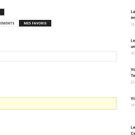
La
im
EMENTS
MES FAVORIS
12
Le
un
10
Vo
Te
25
Vo
19
Le
Ce