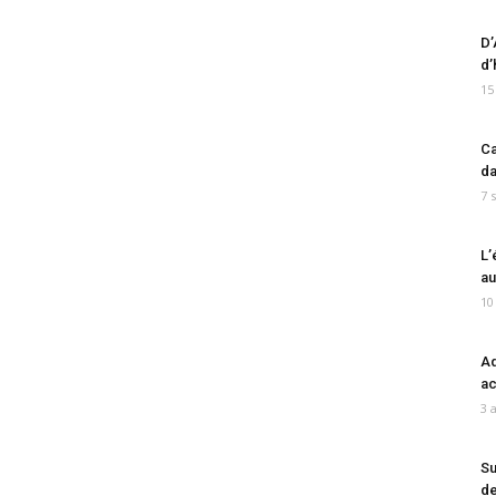
D’
d’
15
Ca
da
7 
L’
au
10
Ad
ac
3 
Su
de