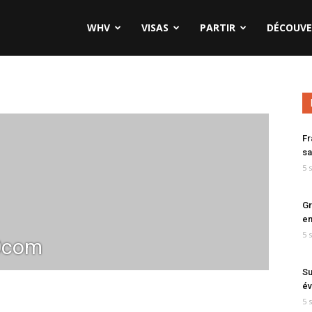
WHV
VISAS
PARTIR
DÉCOUVE
Fr
sa
5 
Gr
en
5 
0com
Su
év
5 