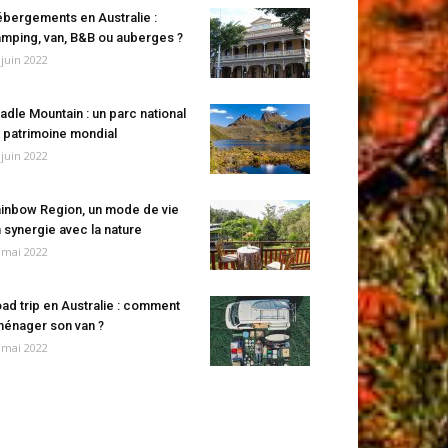
bergements en Australie :
mping, van, B&B ou auberges ?
 juin 2022
adle Mountain : un parc national
 patrimoine mondial
 juin 2022
inbow Region, un mode de vie
 synergie avec la nature
 mai 2022
ad trip en Australie : comment
énager son van ?
 mai 2022