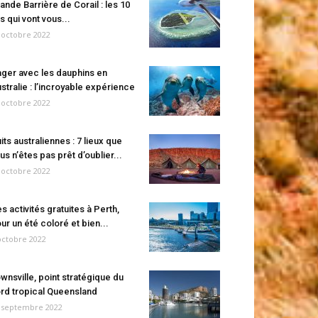
ande Barrière de Corail : les 10
es qui vont vous...
 octobre 2022
ger avec les dauphins en
stralie : l’incroyable expérience
 octobre 2022
its australiennes : 7 lieux que
us n’êtes pas prêt d’oublier...
 octobre 2022
s activités gratuites à Perth,
ur un été coloré et bien...
octobre 2022
wnsville, point stratégique du
rd tropical Queensland
 septembre 2022