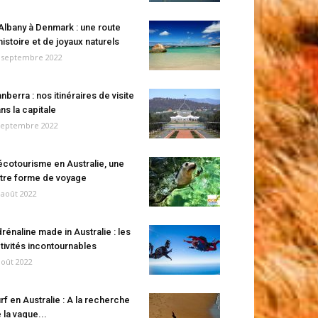
Albany à Denmark : une route
histoire et de joyaux naturels
 septembre 2022
nberra : nos itinéraires de visite
ns la capitale
septembre 2022
écotourisme en Australie, une
tre forme de voyage
 août 2022
rénaline made in Australie : les
tivités incontournables
août 2022
rf en Australie : A la recherche
 la vague...