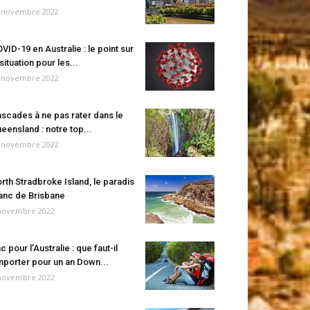
 novembre 2022
VID-19 en Australie : le point sur
 situation pour les...
 novembre 2022
scades à ne pas rater dans le
eensland : notre top...
 novembre 2022
rth Stradbroke Island, le paradis
anc de Brisbane
novembre 2022
c pour l’Australie : que faut-il
porter pour un an Down...
novembre 2022