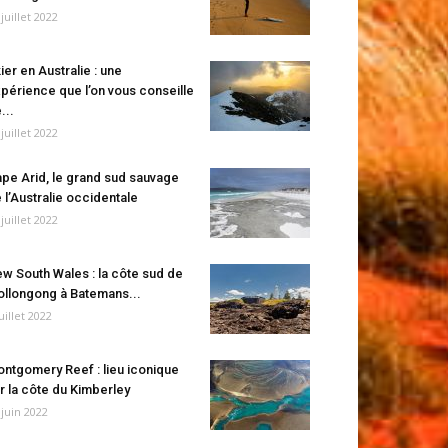
 juillet 2022
ier en Australie : une
périence que l’on vous conseille
...
 juillet 2022
pe Arid, le grand sud sauvage
 l’Australie occidentale
 juillet 2022
w South Wales : la côte sud de
llongong à Batemans...
juillet 2022
ntgomery Reef : lieu iconique
r la côte du Kimberley
 juin 2022