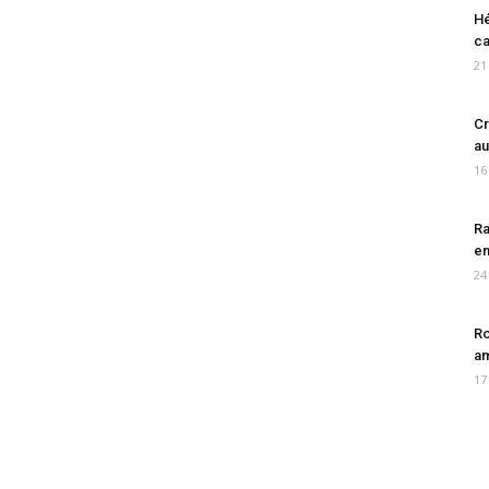
Hé
ca
21
Cr
au
16
Ra
en
24
Ro
am
17