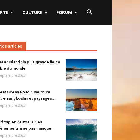
RTE
CULTURE
FORUM
Nos articles
aser Island : la plus grande île de
ble du monde
septembre 2023
eat Ocean Road : une route
tre surf, koalas et paysages...
septembre 2023
rf trip en Australie : les
énements à ne pas manquer
septembre 2023