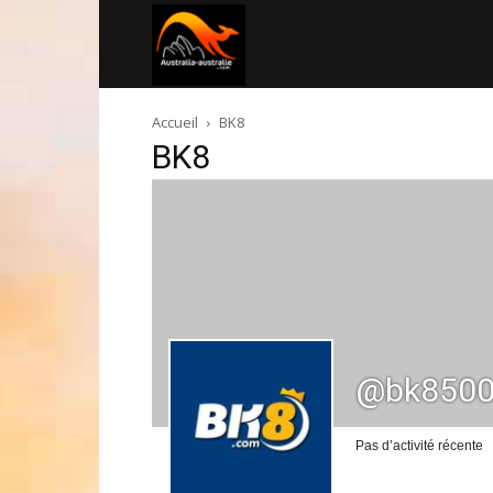
Australia-
Accueil
BK8
australie.com
BK8
@bk850
Pas d’activité récente