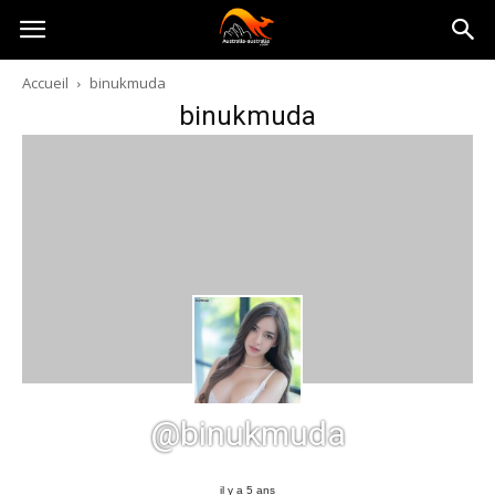
Australia-
Accueil
binukmuda
binukmuda
australie.com
@binukmuda
il y a 5 ans