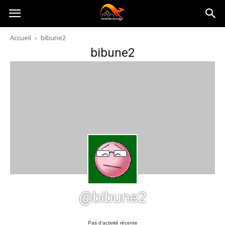
Australia-
Accueil
bibune2
bibune2
australie.com
@bibune2
Pas d’activité récente