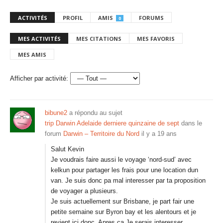
ACTIVITÉS
PROFIL
AMIS
FORUMS
0
MES ACTIVITÉS
MES CITATIONS
MES FAVORIS
MES AMIS
Afficher par activité:
bibune2
a répondu au sujet
trip Darwin Adelaide derniere quinzaine de sept
dans le
forum
Darwin – Territoire du Nord
il y a 19 ans
Salut Kevin
Je voudrais faire aussi le voyage ‘nord-sud’ avec
kelkun pour partager les frais pour une location dun
van. Je suis donc pa mal interesser par ta proposition
de voyager a plusieurs.
Je suis actuellement sur Brisbane, je part fair une
petite semaine sur Byron bay et les alentours et je
revient ici donc. Apres ca Je serais interesser…