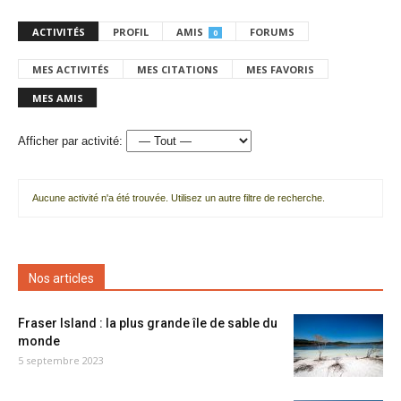
ACTIVITÉS
PROFIL
AMIS
FORUMS
0
MES ACTIVITÉS
MES CITATIONS
MES FAVORIS
MES AMIS
Afficher par activité:
Aucune activité n'a été trouvée. Utilisez un autre filtre de recherche.
Nos articles
Fraser Island : la plus grande île de sable du
monde
5 septembre 2023