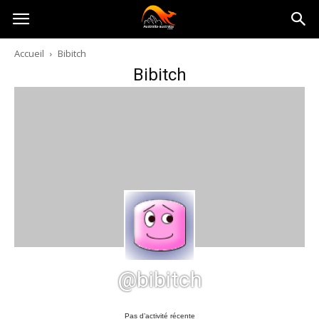
Australia-
Accueil
Bibitch
Bibitch
australie.com
@bibitch
Pas d’activité récente