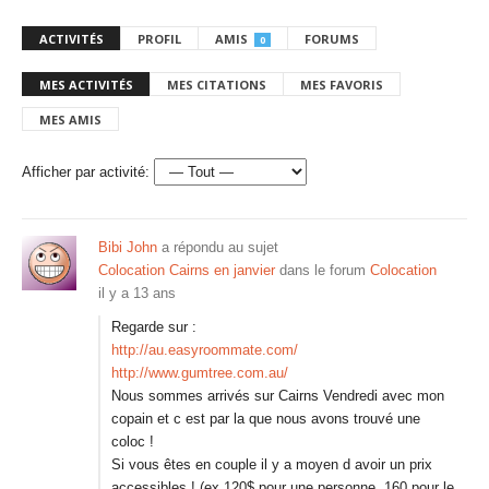
ACTIVITÉS
PROFIL
AMIS
FORUMS
0
MES ACTIVITÉS
MES CITATIONS
MES FAVORIS
MES AMIS
Afficher par activité:
Bibi John
a répondu au sujet
Colocation Cairns en janvier
dans le forum
Colocation
il y a 13 ans
Regarde sur :
http://au.easyroommate.com/
http://www.gumtree.com.au/
Nous sommes arrivés sur Cairns Vendredi avec mon
copain et c est par la que nous avons trouvé une
coloc !
Si vous êtes en couple il y a moyen d avoir un prix
accessibles ! (ex 120$ pour une personne, 160 pour le