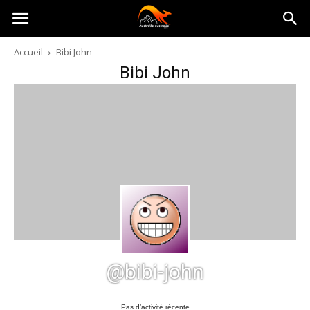
Australia-
Accueil
Bibi John
Bibi John
australie.com
@bibi-john
Pas d’activité récente