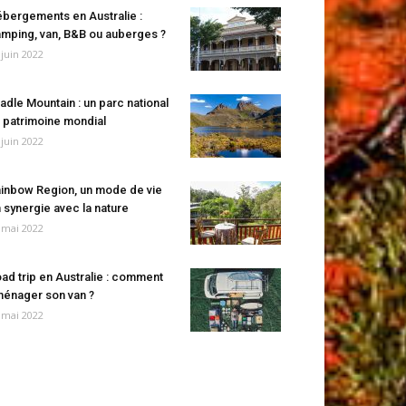
bergements en Australie :
mping, van, B&B ou auberges ?
 juin 2022
adle Mountain : un parc national
 patrimoine mondial
 juin 2022
inbow Region, un mode de vie
 synergie avec la nature
 mai 2022
ad trip en Australie : comment
énager son van ?
 mai 2022