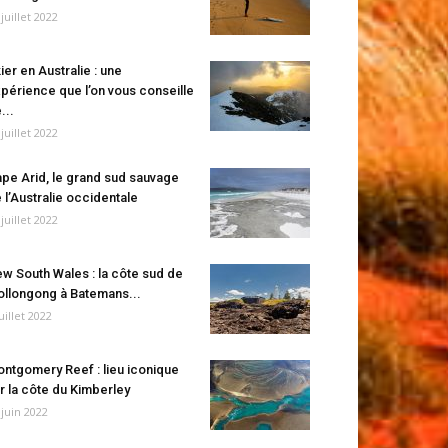
 juillet 2022
ier en Australie : une
périence que l’on vous conseille
...
 juillet 2022
pe Arid, le grand sud sauvage
 l’Australie occidentale
 juillet 2022
w South Wales : la côte sud de
llongong à Batemans...
juillet 2022
ntgomery Reef : lieu iconique
r la côte du Kimberley
 juin 2022