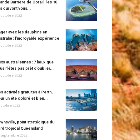
ande Barrière de Corail : les 10
es qui vont vous...
 octobre 2022
ger avec les dauphins en
stralie : l’incroyable expérience
 octobre 2022
its australiennes : 7 lieux que
us n’êtes pas prêt d’oublier...
 octobre 2022
s activités gratuites à Perth,
ur un été coloré et bien...
octobre 2022
wnsville, point stratégique du
rd tropical Queensland
 septembre 2022