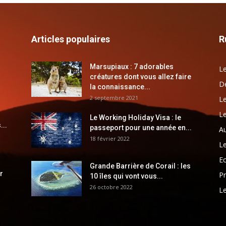
Articles populaires
R
Marsupiaux : 7 adorables
Le
créatures dont vous allez faire
Dé
la connaissance...
2 septembre 2021
Le
Le
Le Working Holiday Visa : le
...
passeport pour une année en...
Au
18 février 2022
Le
E
Grande Barrière de Corail : les
r
Pr
10 îles qui vont vous...
26 octobre 2022
Le