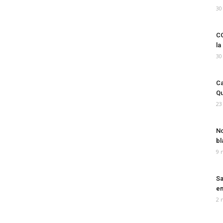
30
CO
la
30
Ca
Qu
23
No
bl
9 
Sa
em
2 