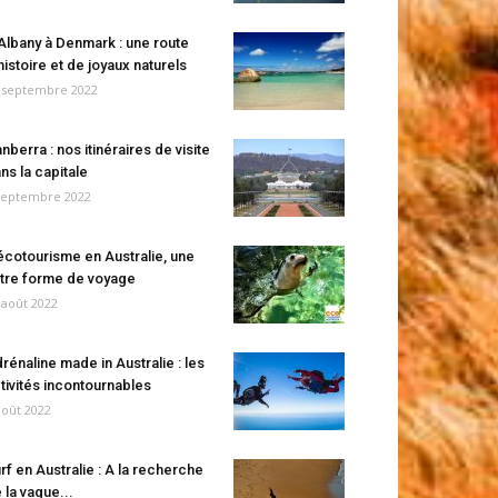
Albany à Denmark : une route
histoire et de joyaux naturels
 septembre 2022
nberra : nos itinéraires de visite
ns la capitale
septembre 2022
écotourisme en Australie, une
tre forme de voyage
 août 2022
rénaline made in Australie : les
tivités incontournables
août 2022
rf en Australie : A la recherche
 la vague...