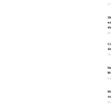
27
Sk
ex
de
20
Ca
de
13
Ne
Wo
6 
Mo
su
29