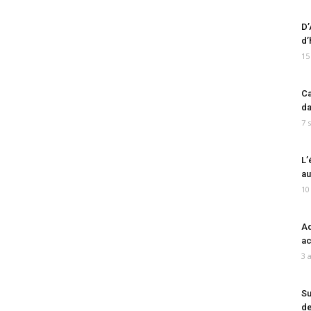
D’
d’
15
Ca
da
7 
L’
au
10
Ad
ac
3 
Su
de