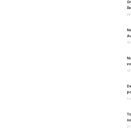
Gr
îl
26
Na
Au
19
Nu
vo
12
De
po
5 
To
no
21