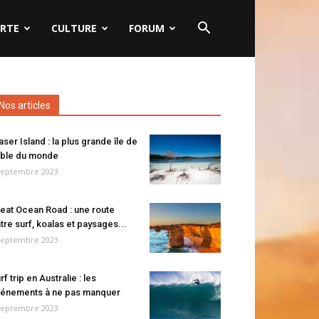
RTE
CULTURE
FORUM
Nos articles
aser Island : la plus grande île de
ble du monde
septembre 2023
eat Ocean Road : une route
tre surf, koalas et paysages...
septembre 2023
rf trip en Australie : les
énements à ne pas manquer
septembre 2023