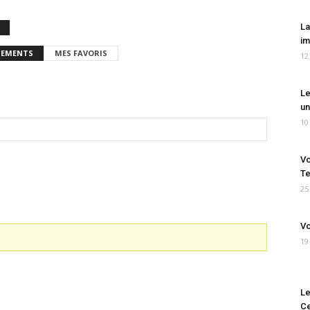
La
im
EMENTS
MES FAVORIS
12
Le
un
10
Vo
Te
25
Vo
19
Le
Ce