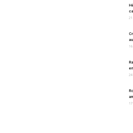
Hé
ca
21
Cr
au
16
Ra
en
24
Ro
am
17