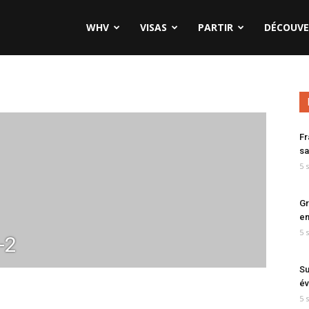
WHV
VISAS
PARTIR
DÉCOUVE
Fr
sa
5 
Gr
en
5 
-2
Su
év
5 