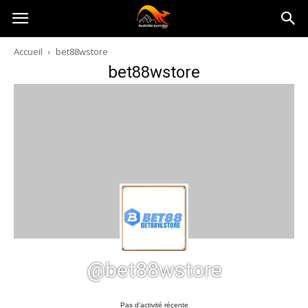
Australia-
Accueil
bet88wstore
bet88wstore
australie.com
@bet88wstore
Pas d’activité récente