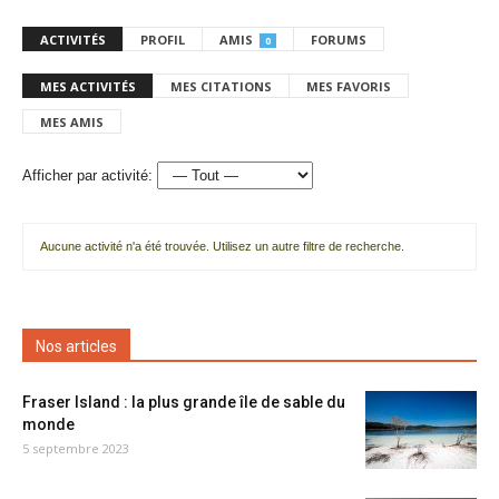
ACTIVITÉS
PROFIL
AMIS
FORUMS
0
MES ACTIVITÉS
MES CITATIONS
MES FAVORIS
MES AMIS
Afficher par activité:
Aucune activité n'a été trouvée. Utilisez un autre filtre de recherche.
Nos articles
Fraser Island : la plus grande île de sable du
monde
5 septembre 2023