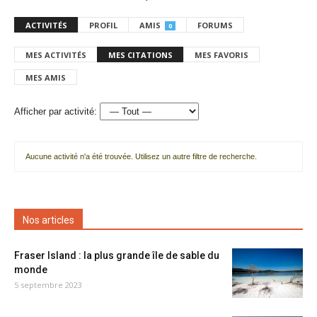
ACTIVITÉS
PROFIL
AMIS
FORUMS
0
MES ACTIVITÉS
MES CITATIONS
MES FAVORIS
MES AMIS
Afficher par activité:
Aucune activité n'a été trouvée. Utilisez un autre filtre de recherche.
Nos articles
Fraser Island : la plus grande île de sable du
monde
5 septembre 2023