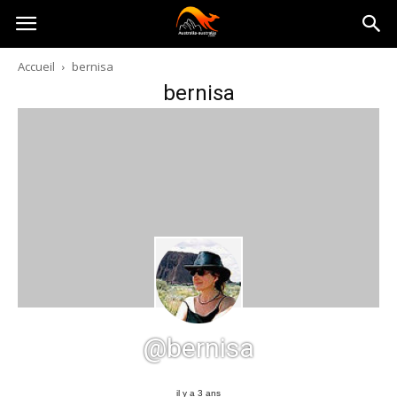
Australia-
Accueil
bernisa
bernisa
australie.com
@bernisa
il y a 3 ans