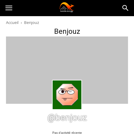
Australia-
Accueil
Benjouz
Benjouz
australie.com
@benjouz
Pas d’activité récente