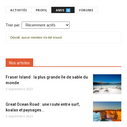
ACTIVITÉS
PROFIL
AMIS
FORUMS
0
Trier par:
Désolé, aucun membre n'a été trouvé.
Mes
amis
Nos articles
Fraser Island : la plus grande île de sable du
monde
5 septembre 2023
Great Ocean Road : une route entre surf,
koalas et paysages...
5 septembre 2023