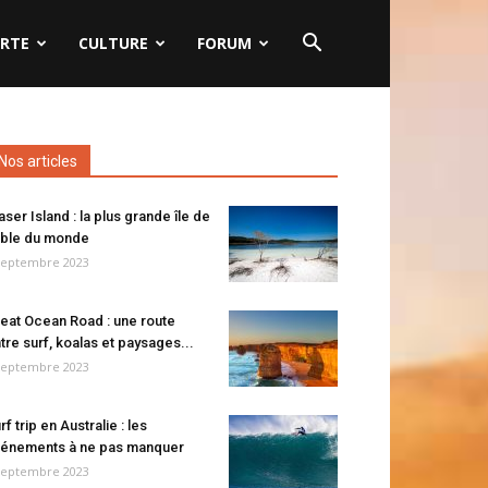
RTE
CULTURE
FORUM
Nos articles
aser Island : la plus grande île de
ble du monde
septembre 2023
eat Ocean Road : une route
tre surf, koalas et paysages...
septembre 2023
rf trip en Australie : les
énements à ne pas manquer
septembre 2023