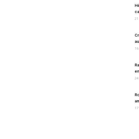
Hé
ca
21
Cr
au
16
Ra
en
24
Ro
am
17