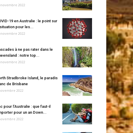
 novembre 2022
VID-19 en Australie : le point sur
 situation pour les...
 novembre 2022
scades à ne pas rater dans le
eensland : notre top...
 novembre 2022
rth Stradbroke Island, le paradis
anc de Brisbane
novembre 2022
c pour l’Australie : que faut-il
porter pour un an Down...
novembre 2022