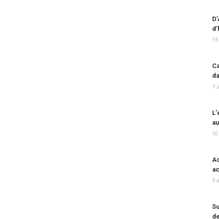
D’
d’
15
Ca
da
7 
L’
au
10
Ad
ac
3 
Su
de