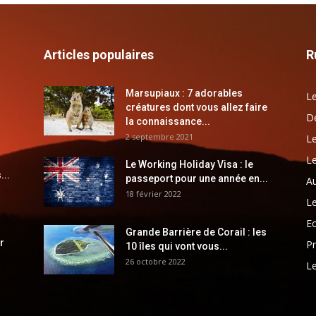
Articles populaires
R
Marsupiaux : 7 adorables
Le
créatures dont vous allez faire
Dé
la connaissance...
2 septembre 2021
Le
Le
Le Working Holiday Visa : le
...
passeport pour une année en...
Au
18 février 2022
Le
E
Grande Barrière de Corail : les
r
Pr
10 îles qui vont vous...
26 octobre 2022
Le