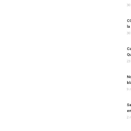
30
CO
la
30
Ca
Qu
23
No
bl
9 
Sa
em
2 