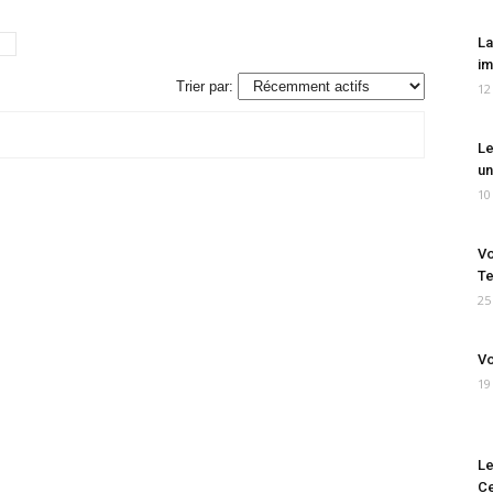
La
im
Trier par:
12
Le
un
10
Vo
Te
25
Vo
19
Le
Ce