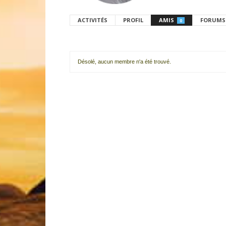
ACTIVITÉS
PROFIL
AMIS
FORUMS
0
Désolé, aucun membre n'a été trouvé.
Mes
amis