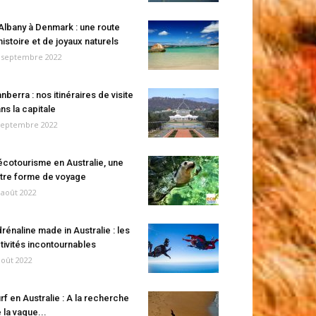
Albany à Denmark : une route
histoire et de joyaux naturels
 septembre 2022
nberra : nos itinéraires de visite
ns la capitale
septembre 2022
écotourisme en Australie, une
tre forme de voyage
 août 2022
rénaline made in Australie : les
tivités incontournables
août 2022
rf en Australie : A la recherche
 la vague...