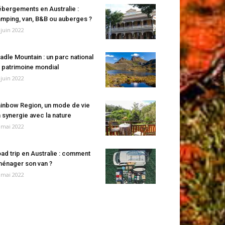
bergements en Australie :
mping, van, B&B ou auberges ?
 juin 2022
adle Mountain : un parc national
 patrimoine mondial
 juin 2022
inbow Region, un mode de vie
 synergie avec la nature
 mai 2022
ad trip en Australie : comment
énager son van ?
 mai 2022