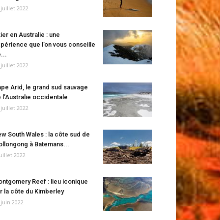
 juillet 2022
ier en Australie : une
périence que l’on vous conseille
...
 juillet 2022
pe Arid, le grand sud sauvage
 l’Australie occidentale
 juillet 2022
w South Wales : la côte sud de
llongong à Batemans...
juillet 2022
ntgomery Reef : lieu iconique
r la côte du Kimberley
 juin 2022