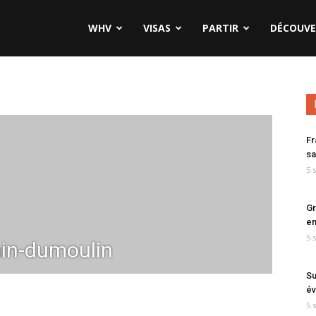
WHV
VISAS
PARTIR
DÉCOUVE
Fr
sa
5 
Gr
en
5 
in-dumoulin
Su
év
5 