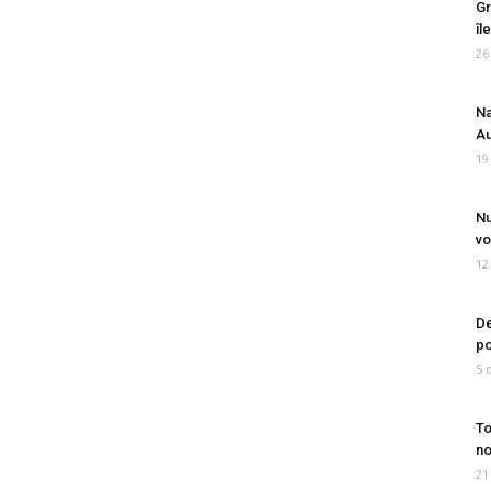
Gr
îl
26
Na
Au
19
Nu
vo
12
De
po
5 
To
no
21