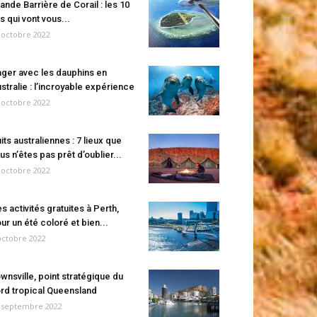
ande Barrière de Corail : les 10
es qui vont vous...
 octobre 2022
ger avec les dauphins en
stralie : l’incroyable expérience
 octobre 2022
its australiennes : 7 lieux que
us n’êtes pas prêt d’oublier...
 octobre 2022
s activités gratuites à Perth,
ur un été coloré et bien...
octobre 2022
wnsville, point stratégique du
rd tropical Queensland
 septembre 2022