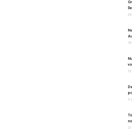
Gr
îl
26
Na
Au
19
Nu
vo
12
De
po
5 
To
no
21