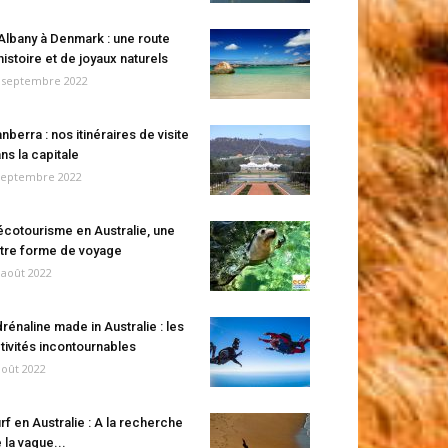
Albany à Denmark : une route
histoire et de joyaux naturels
 septembre 2022
nberra : nos itinéraires de visite
ns la capitale
septembre 2022
écotourisme en Australie, une
tre forme de voyage
 août 2022
rénaline made in Australie : les
tivités incontournables
août 2022
rf en Australie : A la recherche
 la vague...