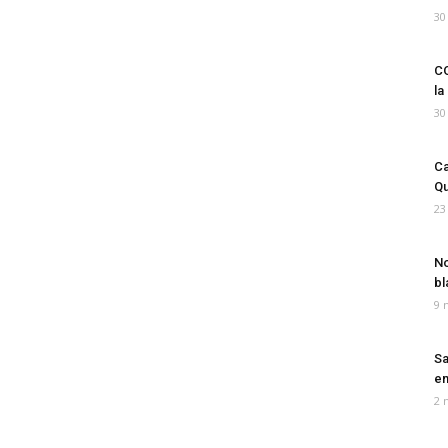
30
CO
la
30
Ca
Qu
23
No
bl
9 
Sa
em
2 