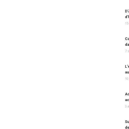
D’
d’
15
Ca
da
7 
L’
au
10
Ad
ac
3 
Su
de