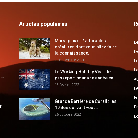
Articles populaires
R
Marsupiaux : 7 adorables
Le
créatures dont vous allez faire
Dé
la connaissance...
2 septembre 2021
Le
Le
Le Working Holiday Visa : le
...
passeport pour une année en...
Au
18 février 2022
Le
E
Grande Barrière de Corail : les
r
Pr
10 îles qui vont vous...
26 octobre 2022
Le