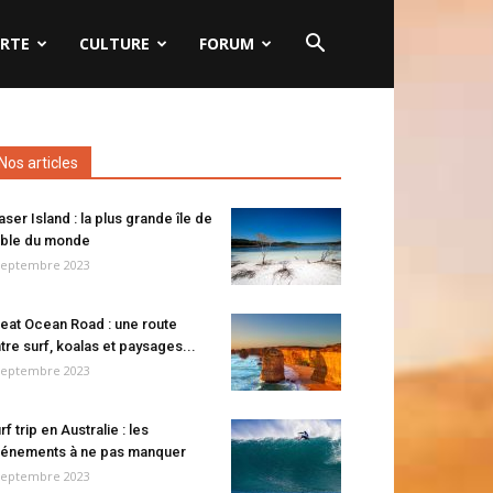
RTE
CULTURE
FORUM
Nos articles
aser Island : la plus grande île de
ble du monde
septembre 2023
eat Ocean Road : une route
tre surf, koalas et paysages...
septembre 2023
rf trip en Australie : les
énements à ne pas manquer
septembre 2023