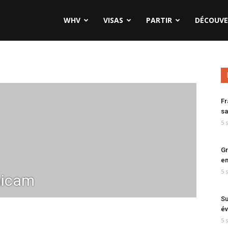
WHV
VISAS
PARTIR
DÉCOUVE
Fr
sa
5 
Gr
en
5 
icam
Su
év
5 