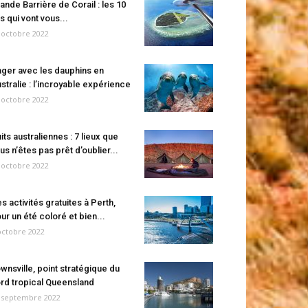
ande Barrière de Corail : les 10
es qui vont vous...
 octobre 2022
ger avec les dauphins en
stralie : l’incroyable expérience
 octobre 2022
its australiennes : 7 lieux que
us n’êtes pas prêt d’oublier...
 octobre 2022
s activités gratuites à Perth,
ur un été coloré et bien...
octobre 2022
wnsville, point stratégique du
rd tropical Queensland
 septembre 2022