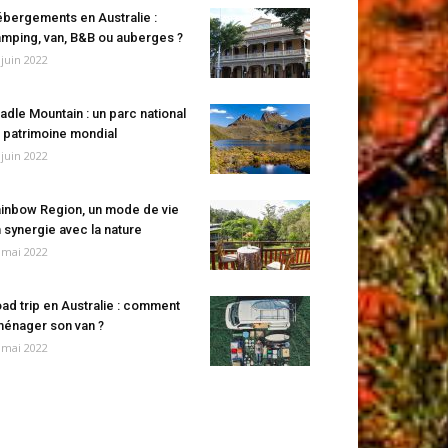
bergements en Australie :
mping, van, B&B ou auberges ?
 juin 2022
adle Mountain : un parc national
 patrimoine mondial
 juin 2022
inbow Region, un mode de vie
 synergie avec la nature
 mai 2022
ad trip en Australie : comment
énager son van ?
 mai 2022