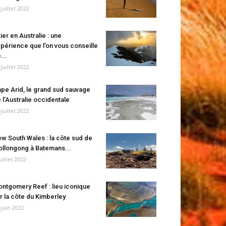
 juillet 2022
ier en Australie : une
périence que l’on vous conseille
...
 juillet 2022
pe Arid, le grand sud sauvage
 l’Australie occidentale
 juillet 2022
w South Wales : la côte sud de
llongong à Batemans...
juillet 2022
ntgomery Reef : lieu iconique
r la côte du Kimberley
 juin 2022