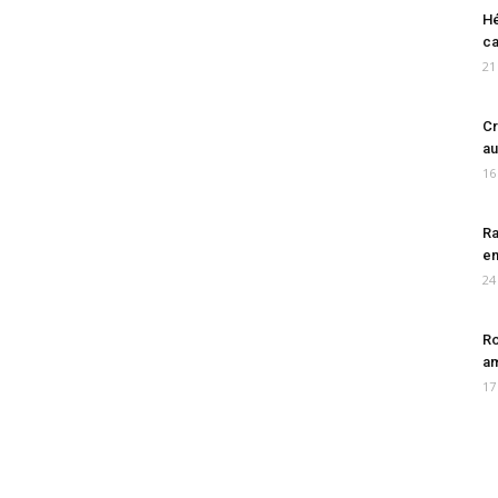
Hé
ca
21
Cr
au
16
Ra
en
24
Ro
am
17