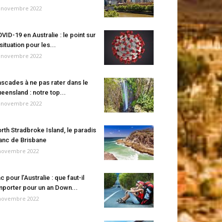
 novembre 2022
VID-19 en Australie : le point sur
 situation pour les...
 novembre 2022
scades à ne pas rater dans le
eensland : notre top...
 novembre 2022
rth Stradbroke Island, le paradis
anc de Brisbane
novembre 2022
c pour l’Australie : que faut-il
porter pour un an Down...
novembre 2022