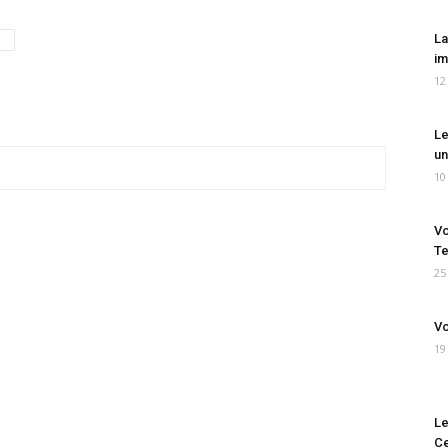
La
im
12
Le
un
10
Vo
Te
25
Vo
19
Le
Ce