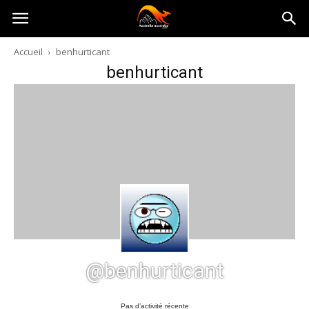
Australia-
Accueil
benhurticant
benhurticant
australie.com
@benhurticant
Pas d’activité récente