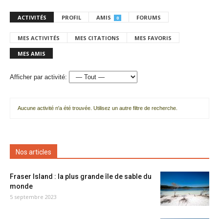
ACTIVITÉS
PROFIL
AMIS
FORUMS
0
MES ACTIVITÉS
MES CITATIONS
MES FAVORIS
MES AMIS
Afficher par activité:
Aucune activité n'a été trouvée. Utilisez un autre filtre de recherche.
Nos articles
Fraser Island : la plus grande île de sable du
monde
5 septembre 2023