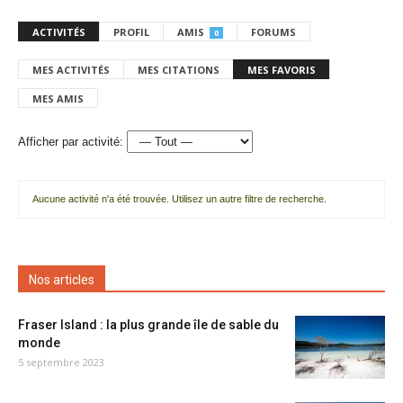
ACTIVITÉS
PROFIL
AMIS
FORUMS
0
MES ACTIVITÉS
MES CITATIONS
MES FAVORIS
MES AMIS
Afficher par activité:
Aucune activité n'a été trouvée. Utilisez un autre filtre de recherche.
Nos articles
Fraser Island : la plus grande île de sable du
monde
5 septembre 2023