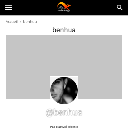
Australia-
Accueil
benhua
benhua
australie.com
@benhua
Pas d’activité récente