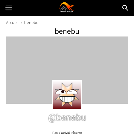
Australia-
Accueil
benebu
benebu
australie.com
@benebu
Pas d’activité récente