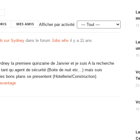
La
im
ORIS
MES AMIS
Afficher par activité:
12
b sur Sydney
dans le forum
Jobs whv
il y a 11 ans
Le
un
10
ydney la premiere quinzaine de Janvier et je suis A la recherche
n tant qu agent de sécurité (Boite de nuit etc…) mais suis
Vo
des bons plans se presentent (Hotellerie/Construction)
Te
davantage
25
Vo
19
Le
Ce