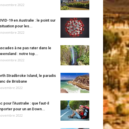
 novembre 2022
VID-19 en Australie : le point sur
 situation pour les...
 novembre 2022
scades à ne pas rater dans le
eensland : notre top...
 novembre 2022
rth Stradbroke Island, le paradis
anc de Brisbane
novembre 2022
c pour l’Australie : que faut-il
porter pour un an Down...
novembre 2022