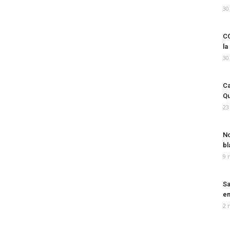
30
CO
la
30
Ca
Qu
23
No
bl
9 
Sa
em
2 