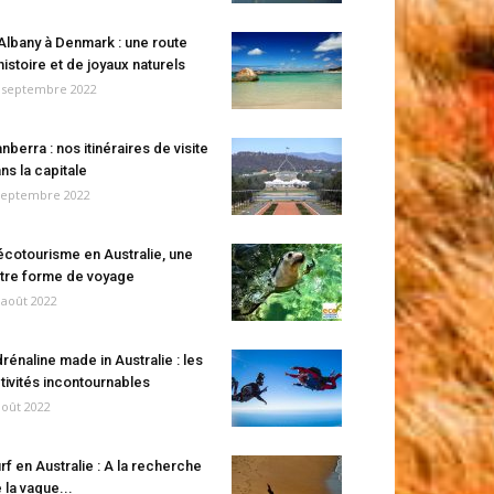
Albany à Denmark : une route
histoire et de joyaux naturels
 septembre 2022
nberra : nos itinéraires de visite
ns la capitale
septembre 2022
écotourisme en Australie, une
tre forme de voyage
 août 2022
rénaline made in Australie : les
tivités incontournables
août 2022
rf en Australie : A la recherche
 la vague...