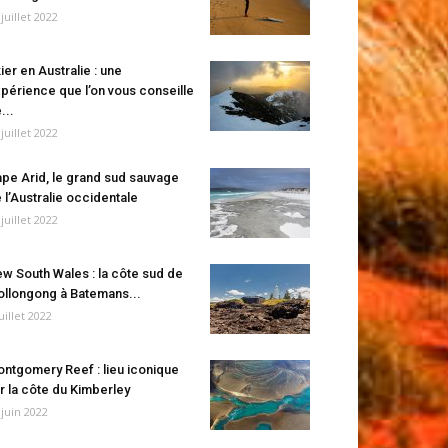
 juillet 2022
ier en Australie : une
périence que l’on vous conseille
...
 juillet 2022
pe Arid, le grand sud sauvage
 l’Australie occidentale
 juillet 2022
w South Wales : la côte sud de
llongong à Batemans...
juillet 2022
ntgomery Reef : lieu iconique
r la côte du Kimberley
 juin 2022