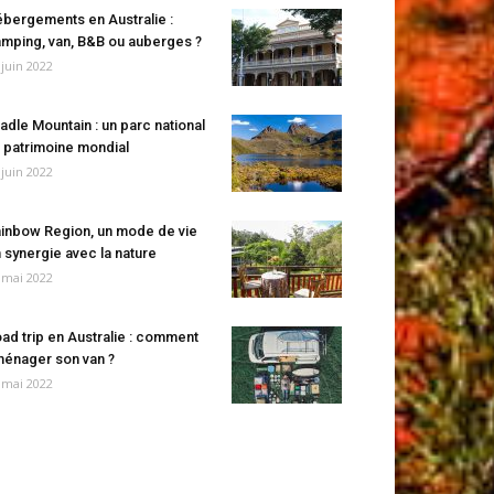
bergements en Australie :
mping, van, B&B ou auberges ?
 juin 2022
adle Mountain : un parc national
 patrimoine mondial
 juin 2022
inbow Region, un mode de vie
 synergie avec la nature
 mai 2022
ad trip en Australie : comment
énager son van ?
 mai 2022