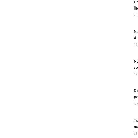
Gr
îl
26
Na
Au
19
Nu
vo
12
De
po
5 
To
no
21