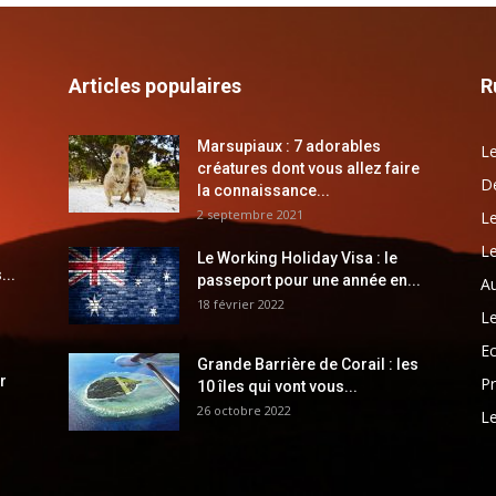
Articles populaires
R
Marsupiaux : 7 adorables
Le
créatures dont vous allez faire
Dé
la connaissance...
2 septembre 2021
Le
Le
Le Working Holiday Visa : le
...
passeport pour une année en...
Au
18 février 2022
Le
E
Grande Barrière de Corail : les
r
Pr
10 îles qui vont vous...
26 octobre 2022
Le