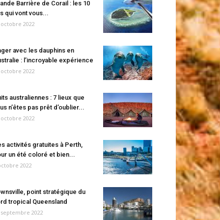
ande Barrière de Corail : les 10
es qui vont vous...
 octobre 2022
ger avec les dauphins en
stralie : l’incroyable expérience
 octobre 2022
its australiennes : 7 lieux que
us n’êtes pas prêt d’oublier...
 octobre 2022
s activités gratuites à Perth,
ur un été coloré et bien...
octobre 2022
wnsville, point stratégique du
rd tropical Queensland
 septembre 2022