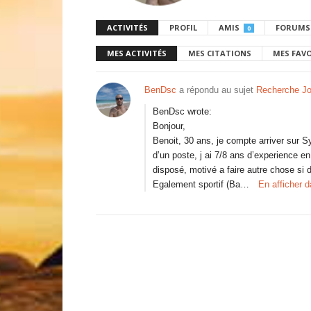
ACTIVITÉS
PROFIL
AMIS
FORUMS
0
MES ACTIVITÉS
MES CITATIONS
MES FAV
BenDsc
a répondu au sujet
Recherche Jo
BenDsc wrote:
Bonjour,
Benoit, 30 ans, je compte arriver sur S
d’un poste, j ai 7/8 ans d’experience e
disposé, motivé a faire autre chose si 
Egalement sportif (Ba…
En afficher 