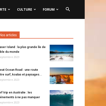
RTE
CULTURE
FORUM
Nos articles
aser Island : la plus grande île de
ble du monde
septembre 2023
eat Ocean Road : une route
tre surf, koalas et paysages...
septembre 2023
rf trip en Australie : les
énements à ne pas manquer
septembre 2023