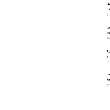
Hé
ca
21
Cr
au
16
Ra
en
24
Ro
am
17