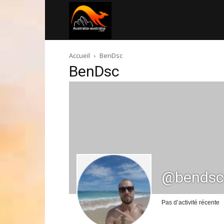
Australia-
Accueil
BenDsc
australie.com
BenDsc
@bendsc
Pas d’activité récente