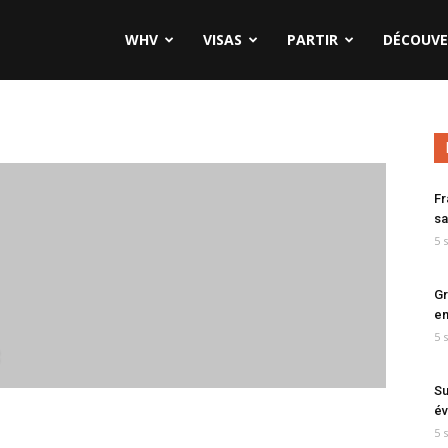
WHV
VISAS
PARTIR
DÉCOUVE
Fr
sa
5 
Gr
en
5 
Su
év
5 