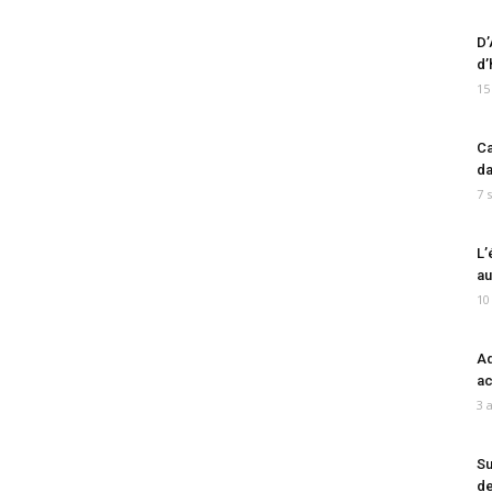
D’
d’
15
Ca
da
7 
L’
au
10
Ad
ac
3 
Su
de