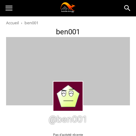
Australia-
Accueil
ben001
ben001
australie.com
@ben001
Pas d’activité récente