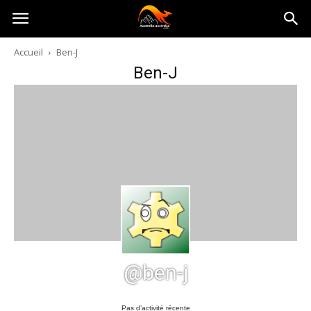
Australia-
Accueil
Ben-J
Ben-J
australie.com
@ben-j
Pas d’activité récente