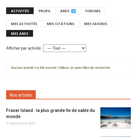
ACTIVITÉS
PROFIL
AMIS
FORUMS
0
MES ACTIVITÉS
MES CITATIONS
MES FAVORIS
MES AMIS
Afficher par activité:
Aucune activité n'a été trouvée. Utilisez un autre filtre de recherche.
Nos articles
Fraser Island : la plus grande île de sable du
monde
5 septembre 2023