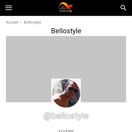
Australia-
Accueil
Bellostyle
Bellostyle
australie.com
@bellostyle
il y a 8 ans