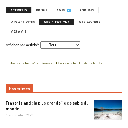
ACTIVITÉS
PROFIL
AMIS
FORUMS
0
MES ACTIVITÉS
MES CITATIONS
MES FAVORIS
MES AMIS
Afficher par activité:
Aucune activité n'a été trouvée. Utilisez un autre filtre de recherche.
Nos articles
Fraser Island : la plus grande île de sable du
monde
5 septembre 2023