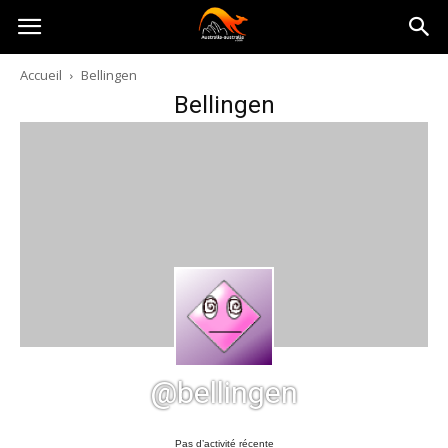
Australia-
Accueil
Bellingen
Bellingen
australie.com
@bellingen
Pas d’activité récente