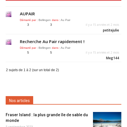
AUPAIR
Démarré par :
Bellingen
dans :
Au Pair
il y a 15 années et 2 mois
3
3
petitejulie
Recherche Au Pair rapidement !
Démarré par :
Bellingen
dans :
Au Pair
il y a 15 années et 2 mois
5
5
Meg144
2 sujets de 1 à 2 (sur un total de 2)
Nos articles
Fraser Island : la plus grande île de sable du
monde
5 septembre 2023