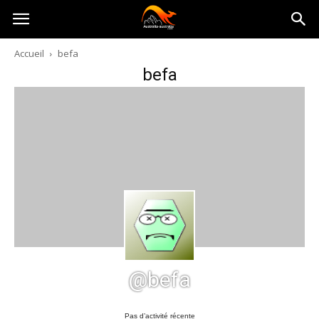
Australia-
Accueil
befa
befa
australie.com
@befa
Pas d’activité récente