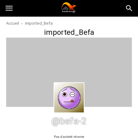
Australia-
Accueil
imported_Befa
imported_Befa
australie.com
@befa-2
Pas d’activité récente