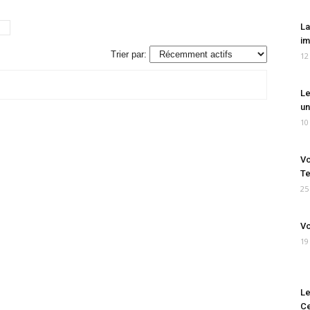
La
im
Trier par:
12
Le
un
10
Vo
Te
25
Vo
19
Le
Ce