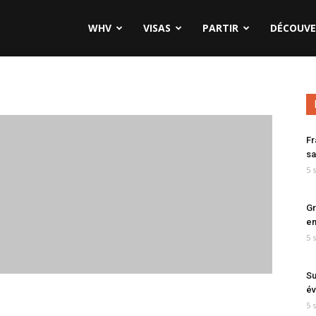
WHV
VISAS
PARTIR
DÉCOUVE
Fr
sa
5 
Gr
en
5 
Su
év
5 