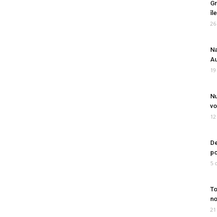
Gr
îl
26
Na
Au
19
Nu
vo
12
De
po
5 
To
no
21