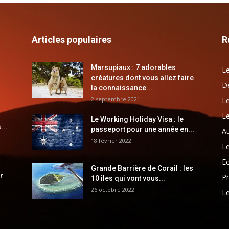
Articles populaires
R
Marsupiaux : 7 adorables
Le
créatures dont vous allez faire
Dé
la connaissance...
2 septembre 2021
Le
Le
Le Working Holiday Visa : le
...
passeport pour une année en...
Au
18 février 2022
Le
E
Grande Barrière de Corail : les
r
Pr
10 îles qui vont vous...
26 octobre 2022
Le