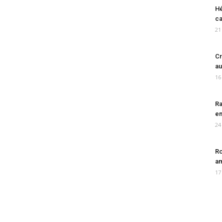
Hé
ca
21
Cr
au
16
Ra
en
24
Ro
am
17