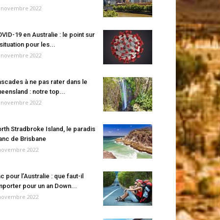
 novembre 2022
VID-19 en Australie : le point sur
 situation pour les...
 novembre 2022
scades à ne pas rater dans le
eensland : notre top...
 novembre 2022
rth Stradbroke Island, le paradis
anc de Brisbane
novembre 2022
c pour l’Australie : que faut-il
porter pour un an Down...
novembre 2022