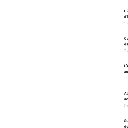
D’
d’
15
Ca
da
7 
L’
au
10
Ad
ac
3 
Su
de