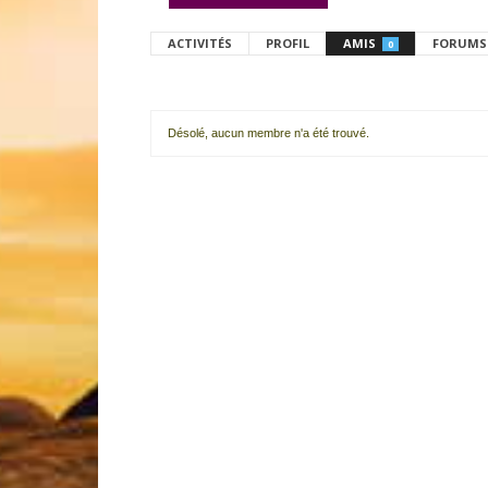
ACTIVITÉS
PROFIL
AMIS
FORUMS
0
Désolé, aucun membre n'a été trouvé.
Mes
amis