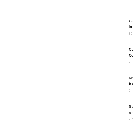
30
CO
la
30
Ca
Qu
23
No
bl
9 
Sa
em
2 