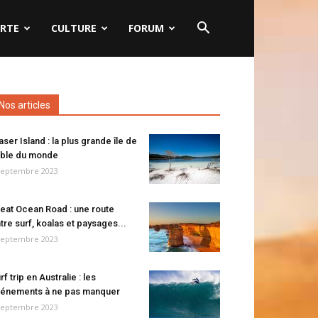
RTE
CULTURE
FORUM
Nos articles
aser Island : la plus grande île de
ble du monde
septembre 2023
eat Ocean Road : une route
tre surf, koalas et paysages...
septembre 2023
rf trip en Australie : les
énements à ne pas manquer
septembre 2023