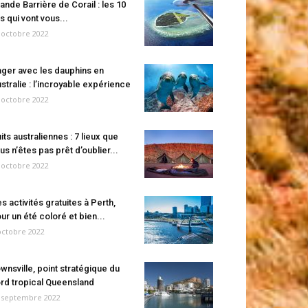
ande Barrière de Corail : les 10
es qui vont vous...
 octobre 2022
ger avec les dauphins en
stralie : l’incroyable expérience
 octobre 2022
its australiennes : 7 lieux que
us n’êtes pas prêt d’oublier...
 octobre 2022
s activités gratuites à Perth,
ur un été coloré et bien...
octobre 2022
wnsville, point stratégique du
rd tropical Queensland
 septembre 2022