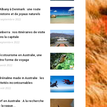
Albany à Denmark : une route
histoire et de joyaux naturels
 septembre 2022
nberra : nos itinéraires de visite
ns la capitale
septembre 2022
écotourisme en Australie, une
tre forme de voyage
 août 2022
rénaline made in Australie : les
tivités incontournables
août 2022
rf en Australie : A la recherche
 la vague...