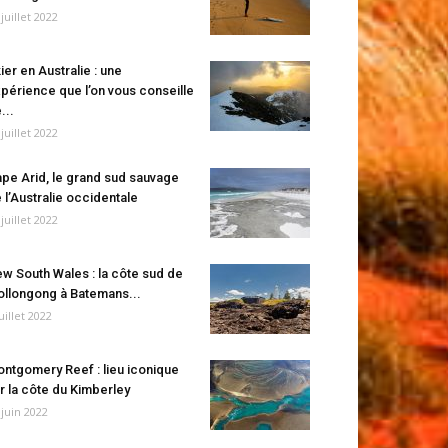
 juillet 2022
ier en Australie : une
périence que l’on vous conseille
...
 juillet 2022
pe Arid, le grand sud sauvage
 l’Australie occidentale
 juillet 2022
w South Wales : la côte sud de
llongong à Batemans...
juillet 2022
ntgomery Reef : lieu iconique
r la côte du Kimberley
 juin 2022